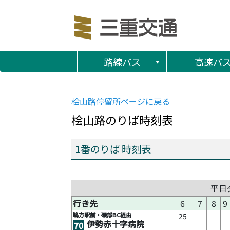
路線バス
高速バ
桧山路
停留所ページに戻る
桧山路
のりば時刻表
1番のりば 時刻表
平日
行き先
6
7
8
9
鵜方駅前・磯部BC経由
25
伊勢赤十字病院
70