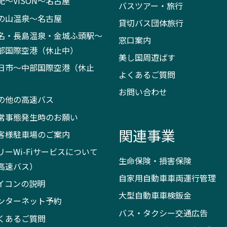
紀～VISON～名古屋
バスツアー・旅行
の山温泉～名古屋
貸切バス団体旅行
名・長島温泉・金城ふ頭駅～
窓口案内
部国際空港（休止中）
美し国周遊ばす
日市～中部国際空港（休止
よくあるご質問
）
お問い合わせ
の他の高速バス
常事態発生時のお願い
関連事業
客様駐車場のご案内
リーWi-Fiサービスについて
生命保険・損害保険
高速バス）
自家用自動車車両運行管理
イコンの説明
大型自動車車検鈑金
ンターネット予約
バス・タクシー交通広告
くあるご質問