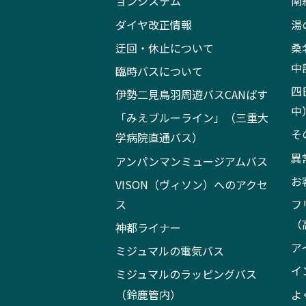
ョンシステム
南
ダイヤ改正情報
湯
迂回・休止について
桑
中
臨時バスについて
四
伊勢二見鳥羽周遊バスCANばす
中
「みえブルーライン」（三重大
そ
学病院直通バス）
異
アンパンマンミュージアムバス
お
VISON（ヴィソン）へのアクセ
ス
フ
（
神都ライナー
ア
ミジュマルの電気バス
イ
ミジュマルのラッピングバス
（鈴鹿管内）
よ