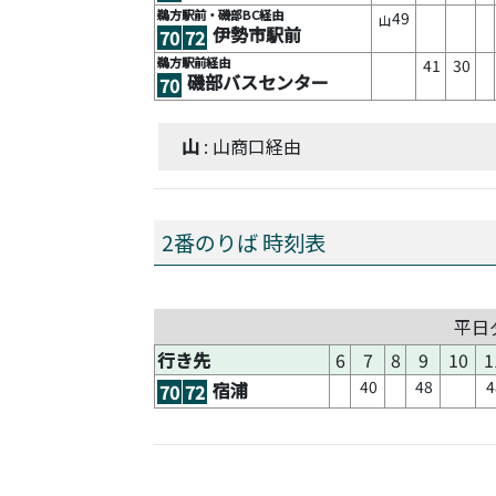
鵜方駅前・磯部BC経由
49
山
伊勢市駅前
70
72
鵜方駅前経由
41
30
磯部バスセンター
70
山
: 山商口経由
2番のりば 時刻表
平日
行き先
6
7
8
9
10
1
40
48
4
宿浦
70
72