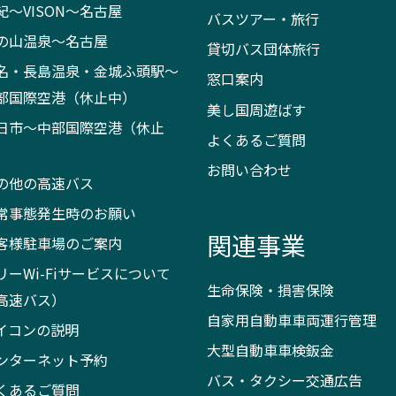
紀～VISON～名古屋
バスツアー・旅行
の山温泉～名古屋
貸切バス団体旅行
名・長島温泉・金城ふ頭駅～
窓口案内
部国際空港（休止中）
美し国周遊ばす
日市～中部国際空港（休止
よくあるご質問
）
お問い合わせ
の他の高速バス
常事態発生時のお願い
関連事業
客様駐車場のご案内
リーWi-Fiサービスについて
生命保険・損害保険
高速バス）
自家用自動車車両運行管理
イコンの説明
大型自動車車検鈑金
ンターネット予約
バス・タクシー交通広告
くあるご質問