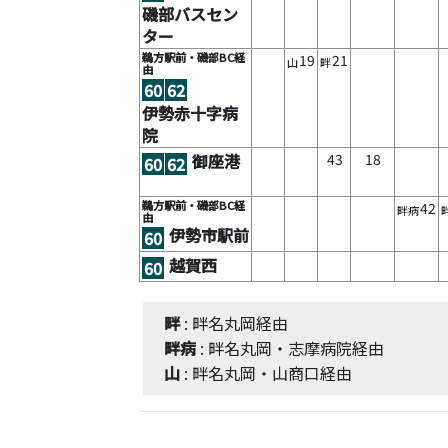
磯部バスセン
ター
鵜方駅前・磯部BC経
19
21
山
畔
由
60
62
伊勢赤十字病
院
43
18
御座港
60
62
鵜方駅前・磯部BC経
42
畔病
由
伊勢市駅前
60
越賀西
60
畔
: 畔名丸岡経由
畔病
: 畔名丸岡・志摩病院経由
山
: 畔名丸岡・山商口経由