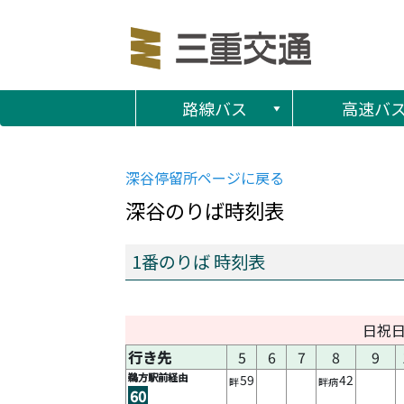
路線バス
高速バ
深谷
停留所ページに戻る
深谷
のりば時刻表
1番のりば 時刻表
日祝
行き先
5
6
7
8
9
鵜方駅前経由
59
42
畔
畔病
60