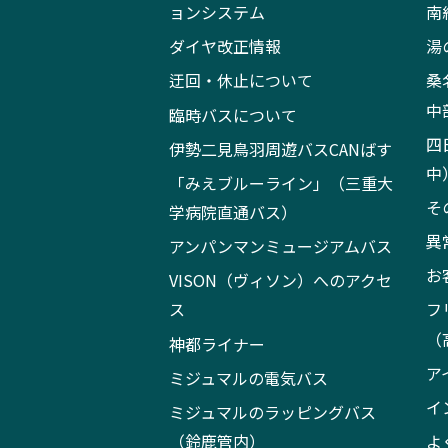
ョンシステム
南
ダイヤ改正情報
湯
迂回・休止について
桑
中
臨時バスについて
四
伊勢二見鳥羽周遊バスCANばす
中
「みえブルーライン」（三重大
そ
学病院直通バス）
異
アンパンマンミュージアムバス
お
VISON（ヴィソン）へのアクセ
ス
フ
（
神都ライナー
ア
ミジュマルの電気バス
イ
ミジュマルのラッピングバス
（鈴鹿管内）
よ