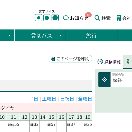
文字サイズ
10
●
●
お知らせ
検索
会社
●
ス
貸切バス
旅行
このページを印刷
経路情報
停留所名
平日
|
土曜日
|
日祝日
|
全曜日
日ダイヤ
10
11
12
13
14
15
16
17
18
19
20
55
32
57
37
35
畔病
畔
畔
畔
畔