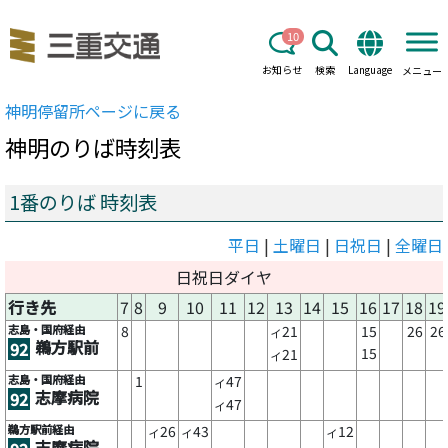
10
お知らせ
検索
Language
メニュー
神明
停留所ページに戻る
神明
のりば時刻表
1番のりば 時刻表
平日
|
土曜日
|
日祝日
|
全曜日
日祝日ダイヤ
行き先
7
8
9
10
11
12
13
14
15
16
17
18
19
志島・国府経由
8
21
15
26
26
イ
鵜方駅前
92
15
21
イ
志島・国府経由
1
47
イ
志摩病院
92
47
イ
鵜方駅前経由
26
43
12
イ
イ
イ
志摩病院