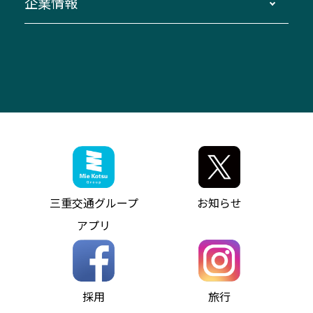
企業情報
伊勢二見鳥羽周遊バスCANばす
桑名・長島温泉・金城ふ頭駅～中部国際空港
美し国周遊ばす
自家用自動車車両運行管理
「みえブルーライン」（三重大学病院直通バ
（休止中）
よくあるご質問
大型自動車車検鈑金
会社情報
ス）
四日市～中部国際空港（休止中）
お問い合わせ
バス・タクシー交通広告
IR・決算情報
アンパンマンミュージアムバス
その他の高速バス
ITサービス（RPA業務自動化支援）
三重交通の取組み・CSR
VISON（ヴィソン）へのアクセス
異常事態発生時のお願い
観光コンサルティング
採用情報
神都ライナー
お客様駐車場のご案内
月極駐車場（津市内）
三重交通公式キャラクター
ミジュマルの電気バス
フリーWi-Fiサービスについて（高速バス）
ザ・バスコレクション三重交通バスセット
ファンコーナー
ミジュマルのラッピングバス（鈴鹿管内）
アイコンの説明
三重交通公式グッズ
お問い合わせ
参宮バス
インターネット予約
お知らせ・最新情報一覧
三重交通グループ
お知らせ
神都バス
よくあるご質問
ニュースリリース
アプリ
パールシャトル
お問い合わせ
お問い合わせ
バス情報の見える化
個人情報保護方針
コミュニティバス
ソーシャルメディア運用ポリシー
バス・タクシー交通広告
採用
旅行
ホームページのご利用にあたって