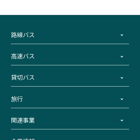
路線バス
時刻・運賃・停留所・路線図・冊子型時刻表
高速バス
主要停留所案内図・時刻表
地区別路線図
鳥羽・伊勢・県内各地 ～東京・埼玉
貸切バス
路線バスのご利用方法
南紀・VISON～横浜・東京・埼玉
運賃・乗車券・乗車券発売窓口
四日市～京都
観光バスの種類・設備
旅行
三重交通接近情報バスロケーションシステム
伊賀～名古屋
貸切バスのご利用について
ダイヤ改正情報
長島温泉～名古屋・栄
よくあるご質問
バスツアー・旅行
関連事業
迂回・休止について
南紀～VISON～名古屋
お問い合わせ
貸切バス団体旅行
臨時バスについて
湯の山温泉～名古屋
窓口案内
生命保険・損害保険