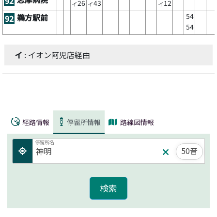
92
26
43
12
イ
イ
イ
54
鵜方駅前
92
54
イ
: イオン阿児店経由
経路情報
停留所情報
路線図情報
停留所名
50音