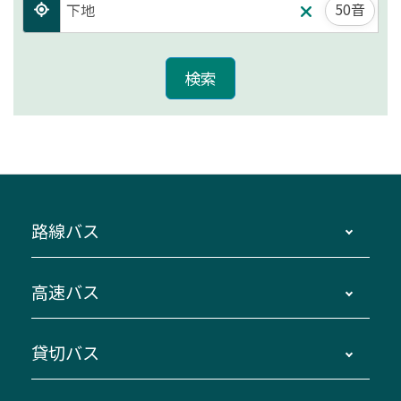
50音
路線バス
時刻・運賃・停留所・路線図・冊子型時刻表
高速バス
主要停留所案内図・時刻表
地区別路線図
鳥羽・伊勢・県内各地 ～東京・埼玉
貸切バス
路線バスのご利用方法
南紀・VISON～横浜・東京・埼玉
運賃・乗車券・乗車券発売窓口
四日市～京都
観光バスの種類・設備