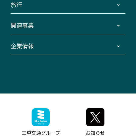
旅行
三重交通接近情報バスロケーションシステム
伊賀～名古屋
貸切バスのご利用について
ダイヤ改正情報
長島温泉～名古屋・栄
よくあるご質問
バスツアー・旅行
関連事業
迂回・休止について
南紀～VISON～名古屋
お問い合わせ
貸切バス団体旅行
臨時バスについて
湯の山温泉～名古屋
窓口案内
生命保険・損害保険
企業情報
伊勢二見鳥羽周遊バスCANばす
桑名・長島温泉・金城ふ頭駅～中部国際空港
美し国周遊ばす
自家用自動車車両運行管理
「みえブルーライン」（三重大学病院直通バ
（休止中）
よくあるご質問
大型自動車車検鈑金
会社情報
ス）
四日市～中部国際空港（休止中）
お問い合わせ
バス・タクシー交通広告
IR・決算情報
アンパンマンミュージアムバス
その他の高速バス
ITサービス（RPA業務自動化支援）
三重交通の取組み・CSR
VISON（ヴィソン）へのアクセス
異常事態発生時のお願い
観光コンサルティング
採用情報
神都ライナー
お客様駐車場のご案内
月極駐車場（津市内）
三重交通公式キャラクター
ミジュマルの電気バス
フリーWi-Fiサービスについて（高速バス）
ザ・バスコレクション三重交通バスセット
ファンコーナー
ミジュマルのラッピングバス（鈴鹿管内）
アイコンの説明
三重交通公式グッズ
お問い合わせ
参宮バス
インターネット予約
お知らせ・最新情報一覧
三重交通グループ
お知らせ
神都バス
よくあるご質問