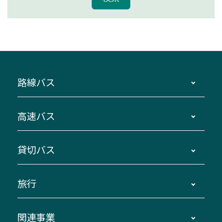
路線バス
時刻・運賃・停留所・路線図・冊子型時刻表
高速バス
主要停留所案内図・時刻表
地区別路線図
鳥羽・伊勢・県内各地 ～東京・埼玉
貸切バス
路線バスのご利用方法
南紀・VISON～横浜・東京・埼玉
運賃・乗車券・乗車券発売窓口
四日市～京都
観光バスの種類・設備
旅行
三重交通接近情報バスロケーションシステム
伊賀～名古屋
貸切バスのご利用について
ダイヤ改正情報
長島温泉～名古屋・栄
よくあるご質問
バスツアー・旅行
関連事業
迂回・休止について
南紀～VISON～名古屋