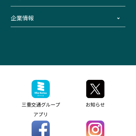
お問い合わせ
貸切バス団体旅行
臨時バスについて
湯の山温泉～名古屋
窓口案内
生命保険・損害保険
企業情報
伊勢二見鳥羽周遊バスCANばす
桑名・長島温泉・金城ふ頭駅～中部国際空港
美し国周遊ばす
自家用自動車車両運行管理
「みえブルーライン」（三重大学病院直通バ
（休止中）
よくあるご質問
大型自動車車検鈑金
会社情報
ス）
四日市～中部国際空港（休止中）
お問い合わせ
バス・タクシー交通広告
IR・決算情報
アンパンマンミュージアムバス
その他の高速バス
ITサービス（RPA業務自動化支援）
三重交通の取組み・CSR
VISON（ヴィソン）へのアクセス
異常事態発生時のお願い
観光コンサルティング
採用情報
神都ライナー
お客様駐車場のご案内
月極駐車場（津市内）
三重交通公式キャラクター
ミジュマルの電気バス
フリーWi-Fiサービスについて（高速バス）
ザ・バスコレクション三重交通バスセット
ファンコーナー
ミジュマルのラッピングバス（鈴鹿管内）
アイコンの説明
三重交通公式グッズ
お問い合わせ
参宮バス
インターネット予約
お知らせ・最新情報一覧
三重交通グループ
お知らせ
神都バス
よくあるご質問
ニュースリリース
アプリ
パールシャトル
お問い合わせ
お問い合わせ
バス情報の見える化
個人情報保護方針
コミュニティバス