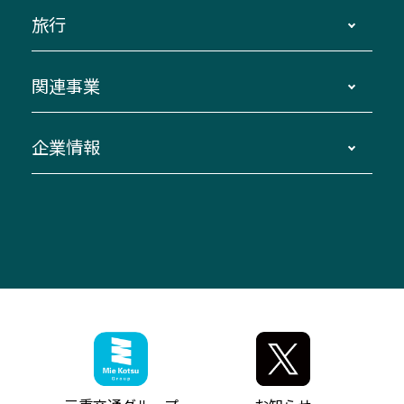
運賃・乗車券・乗車券発売窓口
四日市～京都
観光バスの種類・設備
旅行
三重交通接近情報バスロケーションシステム
伊賀～名古屋
貸切バスのご利用について
ダイヤ改正情報
長島温泉～名古屋・栄
よくあるご質問
バスツアー・旅行
関連事業
迂回・休止について
南紀～VISON～名古屋
お問い合わせ
貸切バス団体旅行
臨時バスについて
湯の山温泉～名古屋
窓口案内
生命保険・損害保険
企業情報
伊勢二見鳥羽周遊バスCANばす
桑名・長島温泉・金城ふ頭駅～中部国際空港
美し国周遊ばす
自家用自動車車両運行管理
「みえブルーライン」（三重大学病院直通バ
（休止中）
よくあるご質問
大型自動車車検鈑金
会社情報
ス）
四日市～中部国際空港（休止中）
お問い合わせ
バス・タクシー交通広告
IR・決算情報
アンパンマンミュージアムバス
その他の高速バス
ITサービス（RPA業務自動化支援）
三重交通の取組み・CSR
VISON（ヴィソン）へのアクセス
異常事態発生時のお願い
観光コンサルティング
採用情報
神都ライナー
お客様駐車場のご案内
月極駐車場（津市内）
三重交通公式キャラクター
ミジュマルの電気バス
フリーWi-Fiサービスについて（高速バス）
ザ・バスコレクション三重交通バスセット
ファンコーナー
ミジュマルのラッピングバス（鈴鹿管内）
アイコンの説明
三重交通公式グッズ
お問い合わせ
参宮バス
インターネット予約
お知らせ・最新情報一覧