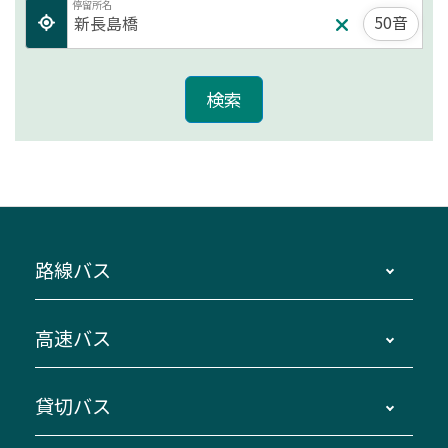
停留所名
50音
路線バス
時刻・運賃・停留所・路線図・冊子型時刻表
高速バス
主要停留所案内図・時刻表
地区別路線図
鳥羽・伊勢・県内各地 ～東京・埼玉
貸切バス
路線バスのご利用方法
南紀・VISON～横浜・東京・埼玉