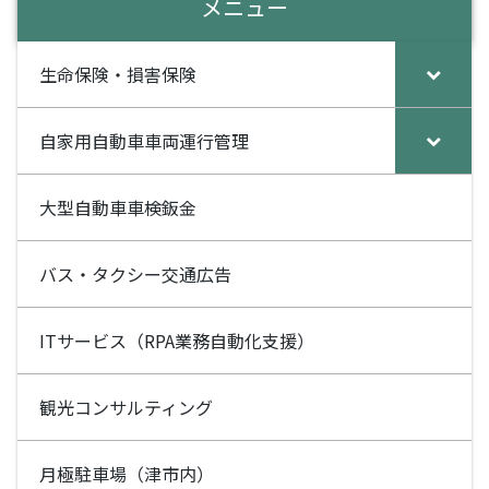
c
e
メニュー
e
b
生命保険・損害保険
o
o
自家用自動車車両運行管理
k
大型自動車車検鈑金
バス・タクシー交通広告
ITサービス（RPA業務自動化支援）
観光コンサルティング
月極駐車場（津市内）