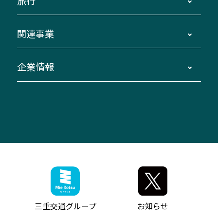
旅行
三重交通接近情報バスロケーションシステム
伊賀～名古屋
貸切バスのご利用について
ダイヤ改正情報
長島温泉～名古屋・栄
よくあるご質問
バスツアー・旅行
関連事業
迂回・休止について
南紀～VISON～名古屋
お問い合わせ
貸切バス団体旅行
臨時バスについて
湯の山温泉～名古屋
窓口案内
生命保険・損害保険
企業情報
伊勢二見鳥羽周遊バスCANばす
桑名・長島温泉・金城ふ頭駅～中部国際空港
美し国周遊ばす
自家用自動車車両運行管理
「みえブルーライン」（三重大学病院直通バ
（休止中）
よくあるご質問
大型自動車車検鈑金
会社情報
ス）
四日市～中部国際空港（休止中）
お問い合わせ
バス・タクシー交通広告
IR・決算情報
アンパンマンミュージアムバス
その他の高速バス
ITサービス（RPA業務自動化支援）
三重交通の取組み・CSR
VISON（ヴィソン）へのアクセス
異常事態発生時のお願い
観光コンサルティング
採用情報
神都ライナー
お客様駐車場のご案内
月極駐車場（津市内）
三重交通公式キャラクター
ミジュマルの電気バス
フリーWi-Fiサービスについて（高速バス）
ザ・バスコレクション三重交通バスセット
ファンコーナー
ミジュマルのラッピングバス（鈴鹿管内）
アイコンの説明
三重交通公式グッズ
お問い合わせ
参宮バス
インターネット予約
お知らせ・最新情報一覧
三重交通グループ
お知らせ
神都バス
よくあるご質問
ニュースリリース