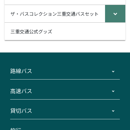
ザ・バスコレクション三重交通バスセット
三重交通公式グッズ
路線バス
時刻・運賃・停留所・路線図・冊子型時刻表
高速バス
主要停留所案内図・時刻表
地区別路線図
鳥羽・伊勢・県内各地 ～東京・埼玉
貸切バス
路線バスのご利用方法
南紀・VISON～横浜・東京・埼玉
運賃・乗車券・乗車券発売窓口
四日市～京都
観光バスの種類・設備