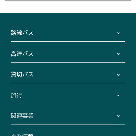
路線バス
時刻・運賃・停留所・路線図・冊子型時刻表
高速バス
主要停留所案内図・時刻表
地区別路線図
鳥羽・伊勢・県内各地 ～東京・埼玉
貸切バス
路線バスのご利用方法
南紀・VISON～横浜・東京・埼玉
運賃・乗車券・乗車券発売窓口
四日市～京都
観光バスの種類・設備
旅行
三重交通接近情報バスロケーションシステム
伊賀～名古屋
貸切バスのご利用について
ダイヤ改正情報
長島温泉～名古屋・栄
よくあるご質問
バスツアー・旅行
関連事業
迂回・休止について
南紀～VISON～名古屋
お問い合わせ
貸切バス団体旅行
臨時バスについて
湯の山温泉～名古屋
窓口案内
生命保険・損害保険
伊勢二見鳥羽周遊バスCANばす