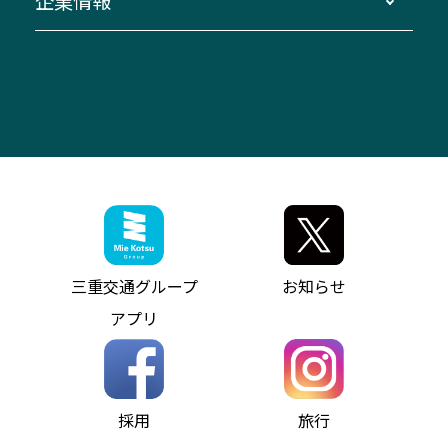
企業情報
桑名・長島温泉・金城ふ頭駅～中部国際空港
美し国周遊ばす
自家用自動車車両運行管理
「みえブルーライン」（三重大学病院直通バ
（休止中）
よくあるご質問
大型自動車車検鈑金
会社情報
ス）
四日市～中部国際空港（休止中）
お問い合わせ
バス・タクシー交通広告
IR・決算情報
アンパンマンミュージアムバス
その他の高速バス
ITサービス（RPA業務自動化支援）
三重交通の取組み・CSR
VISON（ヴィソン）へのアクセス
異常事態発生時のお願い
観光コンサルティング
採用情報
神都ライナー
お客様駐車場のご案内
月極駐車場（津市内）
三重交通公式キャラクター
ミジュマルの電気バス
フリーWi-Fiサービスについて（高速バス）
ザ・バスコレクション三重交通バスセット
ファンコーナー
ミジュマルのラッピングバス（鈴鹿管内）
アイコンの説明
三重交通公式グッズ
お問い合わせ
参宮バス
インターネット予約
お知らせ・最新情報一覧
三重交通グループ
お知らせ
神都バス
よくあるご質問
ニュースリリース
アプリ
パールシャトル
お問い合わせ
お問い合わせ
バス情報の見える化
個人情報保護方針
コミュニティバス
ソーシャルメディア運用ポリシー
バス・タクシー交通広告
採用
旅行
ホームページのご利用にあたって
異常事態発生時のお願い