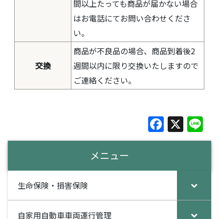
間以上たっても商品が届かない場合
はお電話にてお問い合わせくださ
い。
商品が不良品の場合、商品到着後2
交換
週間以内に限り交換いたしますので
ご連絡ください。
F
X
Li
a
n
c
e
メニュー
e
b
生命保険・損害保険
o
o
自家用自動車車両運行管理