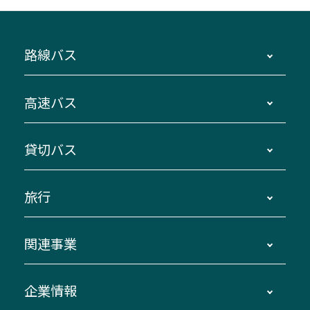
路線バス
時刻・運賃・停留所・路線図・冊子型時刻表
高速バス
主要停留所案内図・時刻表
地区別路線図
鳥羽・伊勢・県内各地 ～東京・埼玉
貸切バス
路線バスのご利用方法
南紀・VISON～横浜・東京・埼玉
運賃・乗車券・乗車券発売窓口
四日市～京都
観光バスの種類・設備
旅行
三重交通接近情報バスロケーションシステム
伊賀～名古屋
貸切バスのご利用について
ダイヤ改正情報
長島温泉～名古屋・栄
よくあるご質問
バスツアー・旅行
関連事業
迂回・休止について
南紀～VISON～名古屋
お問い合わせ
貸切バス団体旅行
臨時バスについて
湯の山温泉～名古屋
窓口案内
生命保険・損害保険
企業情報
伊勢二見鳥羽周遊バスCANばす
桑名・長島温泉・金城ふ頭駅～中部国際空港
美し国周遊ばす
自家用自動車車両運行管理