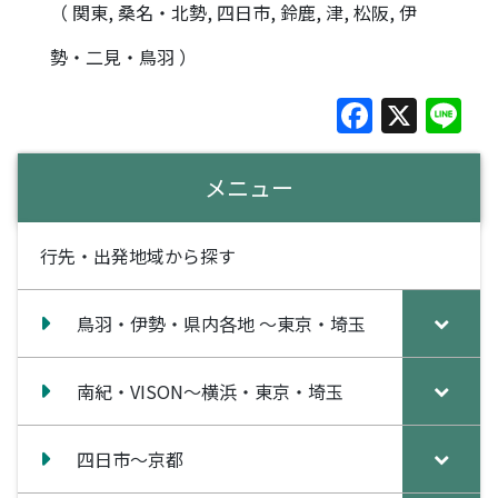
（ 関東, 桑名・北勢, 四日市, 鈴鹿, 津, 松阪, 伊
勢・二見・鳥羽 ）
F
X
Li
a
n
c
e
メニュー
e
b
行先・出発地域から探す
o
o
鳥羽・伊勢・県内各地 ～東京・埼玉
k
南紀・VISON～横浜・東京・埼玉
四日市～京都