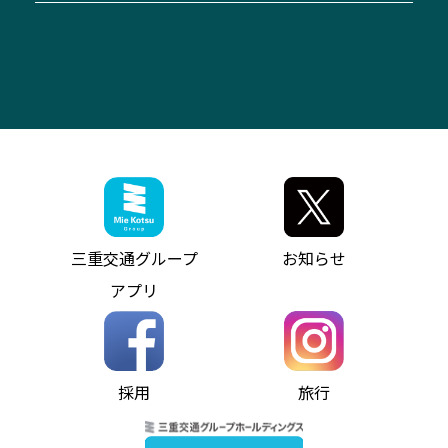
「みえブルーライン」（三重大学病院直通バ
（休止中）
よくあるご質問
大型自動車車検鈑金
会社情報
ス）
四日市～中部国際空港（休止中）
お問い合わせ
バス・タクシー交通広告
IR・決算情報
アンパンマンミュージアムバス
その他の高速バス
ITサービス（RPA業務自動化支援）
三重交通の取組み・CSR
VISON（ヴィソン）へのアクセス
異常事態発生時のお願い
観光コンサルティング
採用情報
神都ライナー
お客様駐車場のご案内
月極駐車場（津市内）
三重交通公式キャラクター
ミジュマルの電気バス
フリーWi-Fiサービスについて（高速バス）
ザ・バスコレクション三重交通バスセット
ファンコーナー
ミジュマルのラッピングバス（鈴鹿管内）
アイコンの説明
三重交通公式グッズ
お問い合わせ
参宮バス
インターネット予約
お知らせ・最新情報一覧
三重交通グループ
お知らせ
神都バス
よくあるご質問
ニュースリリース
アプリ
パールシャトル
お問い合わせ
お問い合わせ
バス情報の見える化
個人情報保護方針
コミュニティバス
ソーシャルメディア運用ポリシー
バス・タクシー交通広告
採用
旅行
ホームページのご利用にあたって
異常事態発生時のお願い
Notes for Using this Website