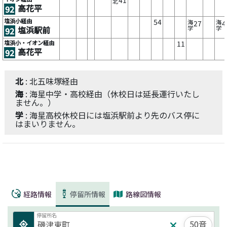
北
高花平
92
塩浜小経由
54
海
海
27
4
塩浜駅前
学
学
92
塩浜小・イオン経由
11
高花平
92
北
: 北五味塚経由
海
: 海星中学・高校経由（休校日は延長運行いたし
ません。）
学
: 海星高校休校日には塩浜駅前より先のバス停に
はまいりません。
経路情報
停留所情報
路線図情報
停留所名
50音