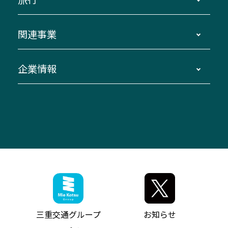
三重交通接近情報バスロケーションシステム
伊賀～名古屋
貸切バスのご利用について
ダイヤ改正情報
長島温泉～名古屋・栄
よくあるご質問
バスツアー・旅行
関連事業
迂回・休止について
南紀～VISON～名古屋
お問い合わせ
貸切バス団体旅行
臨時バスについて
湯の山温泉～名古屋
窓口案内
生命保険・損害保険
企業情報
伊勢二見鳥羽周遊バスCANばす
桑名・長島温泉・金城ふ頭駅～中部国際空港
美し国周遊ばす
自家用自動車車両運行管理
「みえブルーライン」（三重大学病院直通バ
（休止中）
よくあるご質問
大型自動車車検鈑金
会社情報
ス）
四日市～中部国際空港（休止中）
お問い合わせ
バス・タクシー交通広告
IR・決算情報
アンパンマンミュージアムバス
その他の高速バス
ITサービス（RPA業務自動化支援）
三重交通の取組み・CSR
VISON（ヴィソン）へのアクセス
異常事態発生時のお願い
観光コンサルティング
採用情報
神都ライナー
お客様駐車場のご案内
月極駐車場（津市内）
三重交通公式キャラクター
ミジュマルの電気バス
フリーWi-Fiサービスについて（高速バス）
ザ・バスコレクション三重交通バスセット
ファンコーナー
ミジュマルのラッピングバス（鈴鹿管内）
アイコンの説明
三重交通公式グッズ
お問い合わせ
参宮バス
インターネット予約
お知らせ・最新情報一覧
三重交通グループ
お知らせ
神都バス
よくあるご質問
ニュースリリース