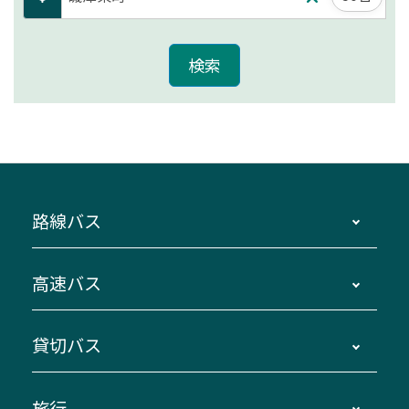
路線バス
時刻・運賃・停留所・路線図・冊子型時刻表
高速バス
主要停留所案内図・時刻表
地区別路線図
鳥羽・伊勢・県内各地 ～東京・埼玉
貸切バス
路線バスのご利用方法
南紀・VISON～横浜・東京・埼玉
運賃・乗車券・乗車券発売窓口
四日市～京都
観光バスの種類・設備
旅行