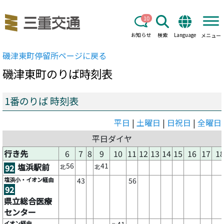
10
お知らせ
検索
Language
メニュー
磯津東町
停留所ページに戻る
磯津東町
のりば時刻表
1番のりば 時刻表
平日
|
土曜日
|
日祝日
|
全曜日
平日ダイヤ
行き先
6
7
8
9
10
11
12
13
14
15
16
17
1
56
41
塩浜駅前
92
北
北
塩浜小・イオン経由
43
56
92
県立総合医療
センター
イオン経由
41