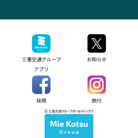
その他の高速バス
ITサービス（RPA業務自動化支援）
三重交通の取組み・CSR
VISON（ヴィソン）へのアクセス
異常事態発生時のお願い
観光コンサルティング
採用情報
神都ライナー
お客様駐車場のご案内
月極駐車場（津市内）
三重交通公式キャラクター
ミジュマルの電気バス
フリーWi-Fiサービスについて（高速バス）
ザ・バスコレクション三重交通バスセット
ファンコーナー
ミジュマルのラッピングバス（鈴鹿管内）
アイコンの説明
三重交通公式グッズ
お問い合わせ
参宮バス
インターネット予約
お知らせ・最新情報一覧
三重交通グループ
お知らせ
神都バス
よくあるご質問
ニュースリリース
アプリ
パールシャトル
お問い合わせ
お問い合わせ
バス情報の見える化
個人情報保護方針
コミュニティバス
ソーシャルメディア運用ポリシー
バス・タクシー交通広告
採用
旅行
ホームページのご利用にあたって
異常事態発生時のお願い
Notes for Using this Website
よくあるご質問
推奨環境
お問い合わせ
よくあるご質問