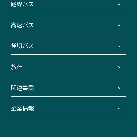
路線バス
時刻・運賃・停留所・路線図・冊子型時刻表
高速バス
主要停留所案内図・時刻表
地区別路線図
鳥羽・伊勢・県内各地 ～東京・埼玉
貸切バス
路線バスのご利用方法
南紀・VISON～横浜・東京・埼玉
運賃・乗車券・乗車券発売窓口
四日市～京都
観光バスの種類・設備
旅行
三重交通接近情報バスロケーションシステム
伊賀～名古屋
貸切バスのご利用について
ダイヤ改正情報
長島温泉～名古屋・栄
よくあるご質問
バスツアー・旅行
関連事業
迂回・休止について
南紀～VISON～名古屋
お問い合わせ
貸切バス団体旅行
臨時バスについて
湯の山温泉～名古屋
窓口案内
生命保険・損害保険
企業情報
伊勢二見鳥羽周遊バスCANばす
桑名・長島温泉・金城ふ頭駅～中部国際空港
美し国周遊ばす
自家用自動車車両運行管理
「みえブルーライン」（三重大学病院直通バ
（休止中）
よくあるご質問
大型自動車車検鈑金
会社情報
ス）
四日市～中部国際空港（休止中）
お問い合わせ
バス・タクシー交通広告
IR・決算情報
アンパンマンミュージアムバス