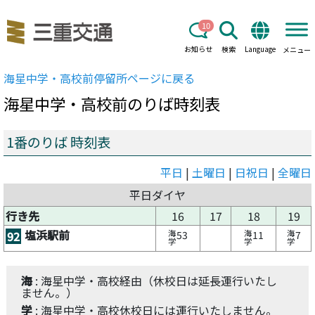
10
お知らせ
検索
Language
メニュー
海星中学・高校前
停留所ページに戻る
海星中学・高校前
のりば時刻表
1番のりば 時刻表
平日
|
土曜日
|
日祝日
|
全曜日
平日ダイヤ
行き先
16
17
18
19
塩浜駅前
海
海
海
92
53
11
7
学
学
学
海
: 海星中学・高校経由（休校日は延長運行いたし
ません。）
学
: 海星中学・高校休校日には運行いたしません。