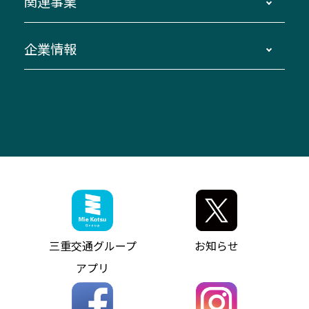
関連事業
迂回・休止について
南紀～VISON～名古屋
お問い合わせ
貸切バス団体旅行
臨時バスについて
湯の山温泉～名古屋
窓口案内
生命保険・損害保険
企業情報
伊勢二見鳥羽周遊バスCANばす
桑名・長島温泉・金城ふ頭駅～中部国際空港
美し国周遊ばす
自家用自動車車両運行管理
「みえブルーライン」（三重大学病院直通バ
（休止中）
よくあるご質問
大型自動車車検鈑金
会社情報
ス）
四日市～中部国際空港（休止中）
お問い合わせ
バス・タクシー交通広告
IR・決算情報
アンパンマンミュージアムバス
その他の高速バス
ITサービス（RPA業務自動化支援）
三重交通の取組み・CSR
VISON（ヴィソン）へのアクセス
異常事態発生時のお願い
観光コンサルティング
採用情報
神都ライナー
お客様駐車場のご案内
月極駐車場（津市内）
三重交通公式キャラクター
ミジュマルの電気バス
フリーWi-Fiサービスについて（高速バス）
ザ・バスコレクション三重交通バスセット
ファンコーナー
ミジュマルのラッピングバス（鈴鹿管内）
アイコンの説明
三重交通公式グッズ
お問い合わせ
参宮バス
インターネット予約
お知らせ・最新情報一覧
三重交通グループ
お知らせ
神都バス
よくあるご質問
ニュースリリース
アプリ
パールシャトル
お問い合わせ
お問い合わせ
バス情報の見える化
個人情報保護方針