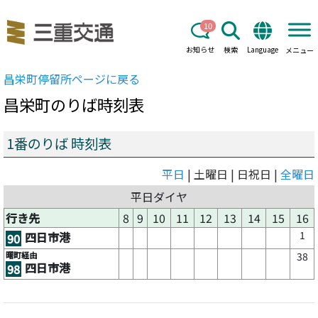
10
お知らせ
検索
Language
メニュー
昌栄町
停留所ページに戻る
昌栄町
のりば時刻表
1番のりば 時刻表
平日
| 土曜日 | 日祝日 |
全曜日
平日ダイヤ
行き先
8
9
10
11
12
13
14
15
16
1
四日市港
90
曙町経由
38
四日市港
98