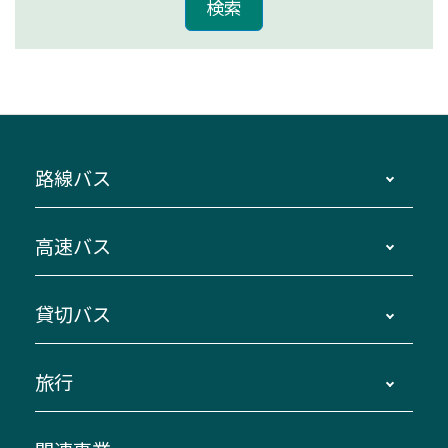
路線バス
時刻・運賃・停留所・路線図・冊子型時刻表
高速バス
主要停留所案内図・時刻表
地区別路線図
鳥羽・伊勢・県内各地 ～東京・埼玉
貸切バス
路線バスのご利用方法
南紀・VISON～横浜・東京・埼玉
運賃・乗車券・乗車券発売窓口
四日市～京都
観光バスの種類・設備
旅行
三重交通接近情報バスロケーションシステム
伊賀～名古屋
貸切バスのご利用について
ダイヤ改正情報
長島温泉～名古屋・栄
よくあるご質問
バスツアー・旅行