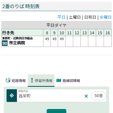
2番のりば 時刻表
平日
| 土曜日 | 日祝日 |
全曜日
平日ダイヤ
行き先
8
9
10
11
12
13
14
15
16
東新町・近鉄四日市経由
49
49
49
市立病院
90
経路情報
停留所情報
路線図情報
停留所名
50音