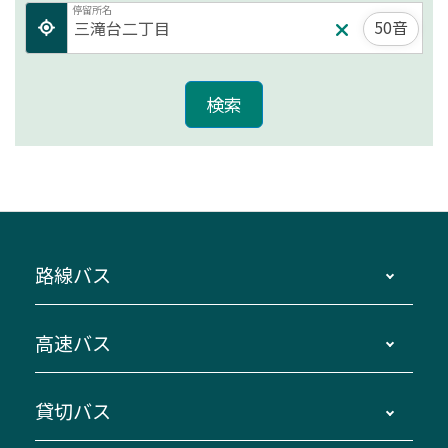
停留所名
50音
路線バス
時刻・運賃・停留所・路線図・冊子型時刻表
高速バス
主要停留所案内図・時刻表
地区別路線図
鳥羽・伊勢・県内各地 ～東京・埼玉
貸切バス
路線バスのご利用方法
南紀・VISON～横浜・東京・埼玉