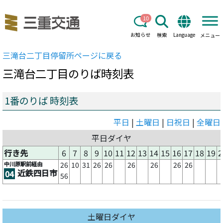
10
お知らせ
検索
Language
メニュー
三滝台二丁目
停留所ページに戻る
三滝台二丁目
のりば時刻表
1番のりば 時刻表
平日
|
土曜日
|
日祝日
|
全曜日
平日ダイヤ
行き先
6
7
8
9
10
11
12
13
14
15
16
17
18
19
2
中川原駅前経由
26
10
31
26
26
26
26
26
26
近鉄四日市
04
56
土曜日ダイヤ