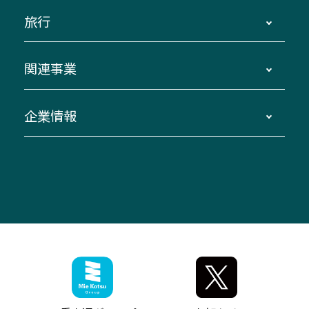
運賃・乗車券・乗車券発売窓口
四日市～京都
観光バスの種類・設備
旅行
三重交通接近情報バスロケーションシステム
伊賀～名古屋
貸切バスのご利用について
ダイヤ改正情報
長島温泉～名古屋・栄
よくあるご質問
バスツアー・旅行
関連事業
迂回・休止について
南紀～VISON～名古屋
お問い合わせ
貸切バス団体旅行
臨時バスについて
湯の山温泉～名古屋
窓口案内
生命保険・損害保険
企業情報
伊勢二見鳥羽周遊バスCANばす
桑名・長島温泉・金城ふ頭駅～中部国際空港
美し国周遊ばす
自家用自動車車両運行管理
「みえブルーライン」（三重大学病院直通バ
（休止中）
よくあるご質問
大型自動車車検鈑金
会社情報
ス）
四日市～中部国際空港（休止中）
お問い合わせ
バス・タクシー交通広告
IR・決算情報
アンパンマンミュージアムバス
その他の高速バス
ITサービス（RPA業務自動化支援）
三重交通の取組み・CSR
VISON（ヴィソン）へのアクセス
異常事態発生時のお願い
観光コンサルティング
採用情報
神都ライナー
お客様駐車場のご案内
月極駐車場（津市内）
三重交通公式キャラクター
ミジュマルの電気バス
フリーWi-Fiサービスについて（高速バス）
ザ・バスコレクション三重交通バスセット
ファンコーナー
ミジュマルのラッピングバス（鈴鹿管内）
アイコンの説明
三重交通公式グッズ
お問い合わせ
参宮バス
インターネット予約
お知らせ・最新情報一覧