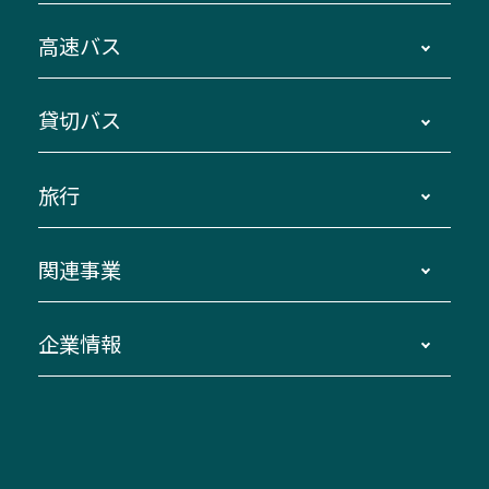
時刻・運賃・停留所・路線図・冊子型時刻表
高速バス
主要停留所案内図・時刻表
地区別路線図
鳥羽・伊勢・県内各地 ～東京・埼玉
貸切バス
路線バスのご利用方法
南紀・VISON～横浜・東京・埼玉
運賃・乗車券・乗車券発売窓口
四日市～京都
観光バスの種類・設備
旅行
三重交通接近情報バスロケーションシステム
伊賀～名古屋
貸切バスのご利用について
ダイヤ改正情報
長島温泉～名古屋・栄
よくあるご質問
バスツアー・旅行
関連事業
迂回・休止について
南紀～VISON～名古屋
お問い合わせ
貸切バス団体旅行
臨時バスについて
湯の山温泉～名古屋
窓口案内
生命保険・損害保険
企業情報
伊勢二見鳥羽周遊バスCANばす
桑名・長島温泉・金城ふ頭駅～中部国際空港
美し国周遊ばす
自家用自動車車両運行管理
「みえブルーライン」（三重大学病院直通バ
（休止中）
よくあるご質問
大型自動車車検鈑金
会社情報
ス）
四日市～中部国際空港（休止中）
お問い合わせ
バス・タクシー交通広告
IR・決算情報
アンパンマンミュージアムバス
その他の高速バス
ITサービス（RPA業務自動化支援）
三重交通の取組み・CSR
VISON（ヴィソン）へのアクセス
異常事態発生時のお願い