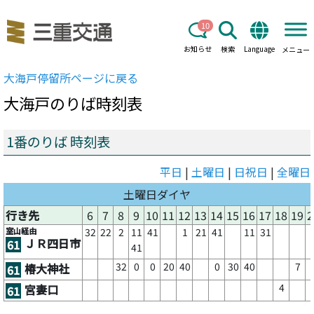
10
お知らせ
検索
Language
メニュー
大海戸
停留所ページに戻る
大海戸
のりば時刻表
1番のりば 時刻表
平日
|
土曜日
|
日祝日
|
全曜日
土曜日ダイヤ
行き先
6
7
8
9
10
11
12
13
14
15
16
17
18
19
2
室山経由
32
22
2
11
41
1
21
41
11
31
ＪＲ四日市
61
41
32
0
0
20
40
0
30
40
7
椿大神社
61
4
宮妻口
61