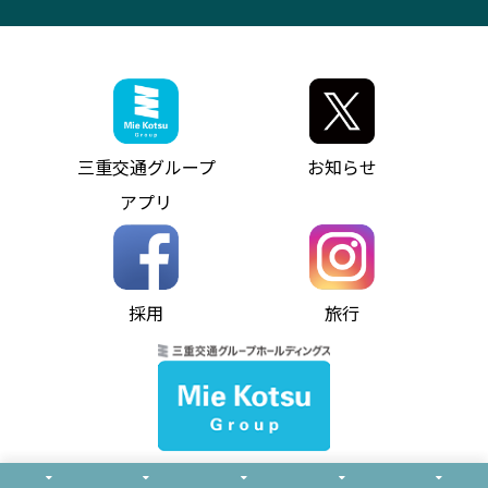
観光コンサルティング
採用情報
神都ライナー
お客様駐車場のご案内
月極駐車場（津市内）
三重交通公式キャラクター
ミジュマルの電気バス
フリーWi-Fiサービスについて（高速バス）
ザ・バスコレクション三重交通バスセット
ファンコーナー
ミジュマルのラッピングバス（鈴鹿管内）
アイコンの説明
三重交通公式グッズ
お問い合わせ
参宮バス
インターネット予約
お知らせ・最新情報一覧
三重交通グループ
お知らせ
神都バス
よくあるご質問
ニュースリリース
アプリ
パールシャトル
お問い合わせ
お問い合わせ
バス情報の見える化
個人情報保護方針
コミュニティバス
ソーシャルメディア運用ポリシー
バス・タクシー交通広告
採用
旅行
ホームページのご利用にあたって
異常事態発生時のお願い
Notes for Using this Website
よくあるご質問
推奨環境
お問い合わせ
よくあるご質問
サイトマップ
© Mie Kotsu Co.,Ltd.