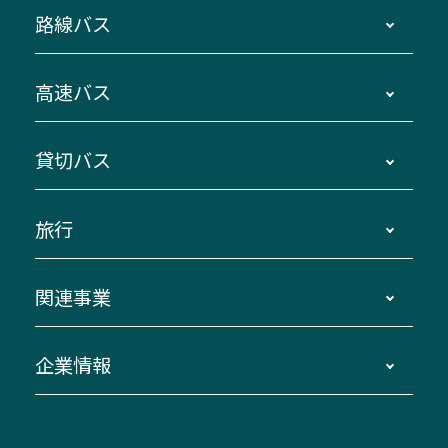
路線バス
時刻・運賃・停留所・路線図・冊子型時刻表
高速バス
主要停留所案内図・時刻表
地区別路線図
鳥羽・伊勢・県内各地 ～東京・埼玉
貸切バス
路線バスのご利用方法
南紀・VISON～横浜・東京・埼玉
運賃・乗車券・乗車券発売窓口
四日市～京都
観光バスの種類・設備
旅行
三重交通接近情報バスロケーションシステム
伊賀～名古屋
貸切バスのご利用について
ダイヤ改正情報
長島温泉～名古屋・栄
よくあるご質問
バスツアー・旅行
関連事業
迂回・休止について
南紀～VISON～名古屋
お問い合わせ
貸切バス団体旅行
臨時バスについて
湯の山温泉～名古屋
窓口案内
生命保険・損害保険
企業情報
伊勢二見鳥羽周遊バスCANばす
桑名・長島温泉・金城ふ頭駅～中部国際空港
美し国周遊ばす
自家用自動車車両運行管理
「みえブルーライン」（三重大学病院直通バ
（休止中）
よくあるご質問
大型自動車車検鈑金
会社情報
ス）
四日市～中部国際空港（休止中）
お問い合わせ
バス・タクシー交通広告