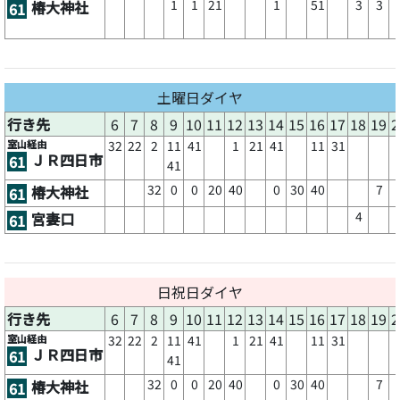
1
1
21
1
51
3
3
椿大神社
61
土曜日ダイヤ
行き先
6
7
8
9
10
11
12
13
14
15
16
17
18
19
2
室山経由
32
22
2
11
41
1
21
41
11
31
ＪＲ四日市
61
41
32
0
0
20
40
0
30
40
7
椿大神社
61
4
宮妻口
61
日祝日ダイヤ
行き先
6
7
8
9
10
11
12
13
14
15
16
17
18
19
2
室山経由
32
22
2
11
41
1
21
41
11
31
ＪＲ四日市
61
41
32
0
0
20
40
0
30
40
7
椿大神社
61