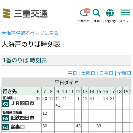
10
お知らせ
検索
Language
メニュー
大海戸
停留所ページに戻る
大海戸
のりば時刻表
1番のりば 時刻表
平日
|
土曜日
|
日祝日
|
全曜日
平日ダイヤ
行き先
6
7
8
9
10
11
12
13
14
15
16
17
18
19
2
室山経由
32
20
12
11
41
1
12
41
24
31
ＪＲ四日市
61
41
笹川通り経由
12
近鉄四日市
65
50
43
33
宮妻口
61