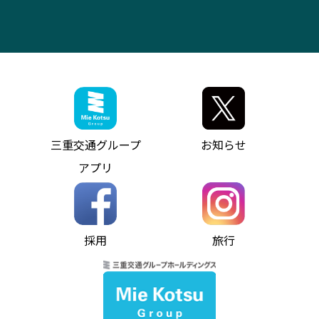
IR・決算情報
アンパンマンミュージアムバス
その他の高速バス
ITサービス（RPA業務自動化支援）
三重交通の取組み・CSR
VISON（ヴィソン）へのアクセス
異常事態発生時のお願い
観光コンサルティング
採用情報
神都ライナー
お客様駐車場のご案内
月極駐車場（津市内）
三重交通公式キャラクター
ミジュマルの電気バス
フリーWi-Fiサービスについて（高速バス）
ザ・バスコレクション三重交通バスセット
ファンコーナー
ミジュマルのラッピングバス（鈴鹿管内）
アイコンの説明
三重交通公式グッズ
お問い合わせ
参宮バス
インターネット予約
お知らせ・最新情報一覧
三重交通グループ
お知らせ
神都バス
よくあるご質問
ニュースリリース
アプリ
パールシャトル
お問い合わせ
お問い合わせ
バス情報の見える化
個人情報保護方針
コミュニティバス
ソーシャルメディア運用ポリシー
バス・タクシー交通広告
採用
旅行
ホームページのご利用にあたって
異常事態発生時のお願い
Notes for Using this Website
よくあるご質問
推奨環境
お問い合わせ