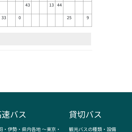
43
13
44
33
0
25
9
高速バス
貸切バス
羽・伊勢・県内各地 ～東京・
観光バスの種類・設備