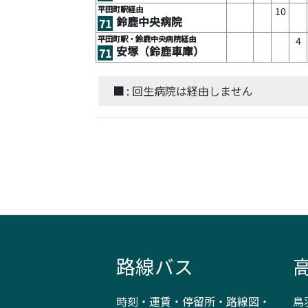
平田町駅経由
10
鈴鹿中央病院
71
平田町駅・鈴鹿中央病院経由
4
安塚（鈴鹿車庫）
71
■
: 回生病院は経由しません
路線バス
時刻・運賃・停留所・路線図・
鳥