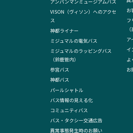
異
アンパンマンミュージアムバス
お
VISON（ヴィソン）へのアクセ
ス
フ
（
神都ライナー
ア
ミジュマルの電気バス
イ
ミジュマルのラッピングバス
（鈴鹿管内）
よ
参宮バス
お
神都バス
パールシャトル
バス情報の見える化
コミュニティバス
バス・タクシー交通広告
異常事態発生時のお願い