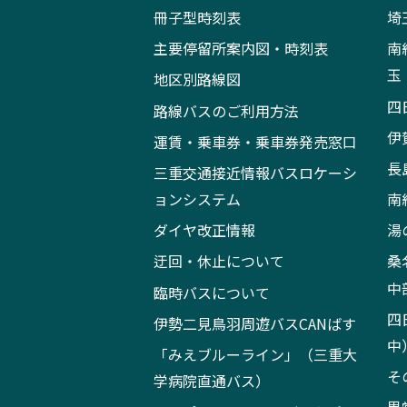
冊子型時刻表
埼
主要停留所案内図・時刻表
南
玉
地区別路線図
四
路線バスのご利用方法
伊
運賃・乗車券・乗車券発売窓口
長
三重交通接近情報バスロケーシ
ョンシステム
南
ダイヤ改正情報
湯
迂回・休止について
桑
中
臨時バスについて
四
伊勢二見鳥羽周遊バスCANばす
中
「みえブルーライン」（三重大
そ
学病院直通バス）