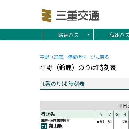
路線バス
高速バ
平野（鈴鹿）
停留所ページに戻る
平野（鈴鹿）
のりば時刻表
1番のりば 時刻表
平日
行き先
6
7
8
9
国府・回生病院経由
51
51
26
■
亀山駅
71