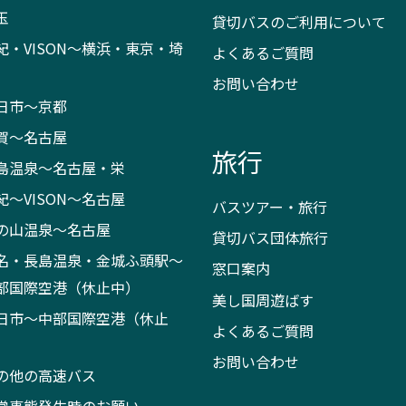
玉
貸切バスのご利用について
紀・VISON～横浜・東京・埼
よくあるご質問
お問い合わせ
日市～京都
賀～名古屋
旅行
島温泉～名古屋・栄
紀～VISON～名古屋
バスツアー・旅行
の山温泉～名古屋
貸切バス団体旅行
名・長島温泉・金城ふ頭駅～
窓口案内
部国際空港（休止中）
美し国周遊ばす
日市～中部国際空港（休止
よくあるご質問
）
お問い合わせ
の他の高速バス