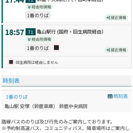
経由地情報
1番のりば
接近情報
18:57
亀山駅
行 (
国府・回生病院
経由）
71
経由地情報
■
1番のりば
接近情報
■
回生病院は経由しません
時刻表
時刻表
1番のりば
亀山駅 安塚（鈴鹿車庫） 鈴鹿中央病院
路線バスののりば及び行先のみご案内しております。
※予約制高速バス、コミュニティバス、降車場所はご案内し