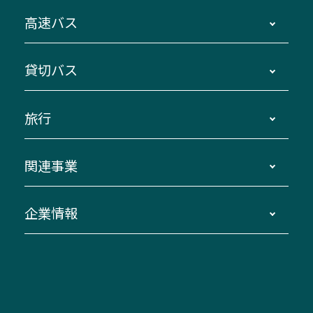
時刻・運賃・停留所・路線図・冊子型時刻表
高速バス
主要停留所案内図・時刻表
地区別路線図
鳥羽・伊勢・県内各地 ～東京・埼玉
貸切バス
路線バスのご利用方法
南紀・VISON～横浜・東京・埼玉
運賃・乗車券・乗車券発売窓口
四日市～京都
観光バスの種類・設備
旅行
三重交通接近情報バスロケーションシステム
伊賀～名古屋
貸切バスのご利用について
ダイヤ改正情報
長島温泉～名古屋・栄
よくあるご質問
バスツアー・旅行
関連事業
迂回・休止について
南紀～VISON～名古屋
お問い合わせ
貸切バス団体旅行
臨時バスについて
湯の山温泉～名古屋
窓口案内
生命保険・損害保険
企業情報
伊勢二見鳥羽周遊バスCANばす
桑名・長島温泉・金城ふ頭駅～中部国際空港
美し国周遊ばす
自家用自動車車両運行管理
「みえブルーライン」（三重大学病院直通バ
（休止中）
よくあるご質問
大型自動車車検鈑金
会社情報
ス）
四日市～中部国際空港（休止中）
お問い合わせ
バス・タクシー交通広告
IR・決算情報
アンパンマンミュージアムバス
その他の高速バス
ITサービス（RPA業務自動化支援）
三重交通の取組み・CSR
VISON（ヴィソン）へのアクセス
異常事態発生時のお願い
観光コンサルティング