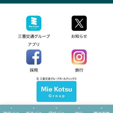
採用情報
神都ライナー
お客様駐車場のご案内
月極駐車場（津市内）
三重交通公式キャラクター
ミジュマルの電気バス
フリーWi-Fiサービスについて（高速バス）
ザ・バスコレクション三重交通バスセット
ファンコーナー
ミジュマルのラッピングバス（鈴鹿管内）
アイコンの説明
三重交通公式グッズ
お問い合わせ
参宮バス
インターネット予約
お知らせ・最新情報一覧
三重交通グループ
お知らせ
神都バス
よくあるご質問
ニュースリリース
アプリ
パールシャトル
お問い合わせ
お問い合わせ
バス情報の見える化
個人情報保護方針
コミュニティバス
ソーシャルメディア運用ポリシー
バス・タクシー交通広告
採用
旅行
ホームページのご利用にあたって
異常事態発生時のお願い
Notes for Using this Website
よくあるご質問
推奨環境
お問い合わせ
よくあるご質問
サイトマップ
© Mie Kotsu Co.,Ltd.