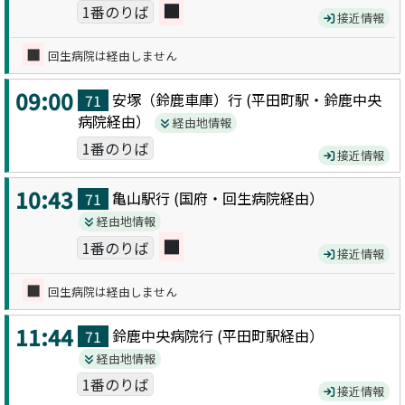
■
1番のりば
接近情報
■
回生病院は経由しません
09:00
安塚（鈴鹿車庫）
行 (
平田町駅・鈴鹿中央
71
病院
経由）
経由地情報
1番のりば
接近情報
10:43
亀山駅
行 (
国府・回生病院
経由）
71
経由地情報
■
1番のりば
接近情報
■
回生病院は経由しません
11:44
鈴鹿中央病院
行 (
平田町駅
経由）
71
経由地情報
1番のりば
接近情報