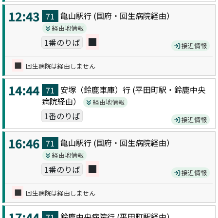
12:43
亀山駅
行 (
国府・回生病院
経由）
71
経由地情報
■
1番のりば
接近情報
■
回生病院は経由しません
14:44
安塚（鈴鹿車庫）
行 (
平田町駅・鈴鹿中央
71
病院
経由）
経由地情報
1番のりば
接近情報
16:46
亀山駅
行 (
国府・回生病院
経由）
71
経由地情報
■
1番のりば
接近情報
■
回生病院は経由しません
17:44
鈴鹿中央病院
行 (
平田町駅
経由）
71