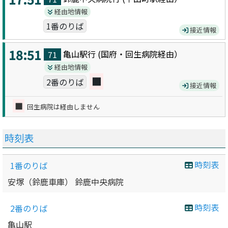
経由地情報
1番のりば
接近情報
18:51
亀山駅
行 (
国府・回生病院
経由）
71
経由地情報
■
2番のりば
接近情報
■
回生病院は経由しません
時刻表
時刻表
1番のりば
安塚（鈴鹿車庫） 鈴鹿中央病院
時刻表
2番のりば
亀山駅