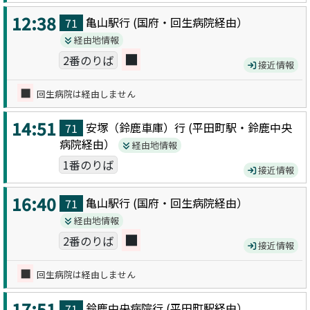
12:38
亀山駅
行 (
国府・回生病院
経由）
71
経由地情報
■
2番のりば
接近情報
■
回生病院は経由しません
14:51
安塚（鈴鹿車庫）
行 (
平田町駅・鈴鹿中央
71
病院
経由）
経由地情報
1番のりば
接近情報
16:40
亀山駅
行 (
国府・回生病院
経由）
71
経由地情報
■
2番のりば
接近情報
■
回生病院は経由しません
17:51
鈴鹿中央病院
行 (
平田町駅
経由）
71