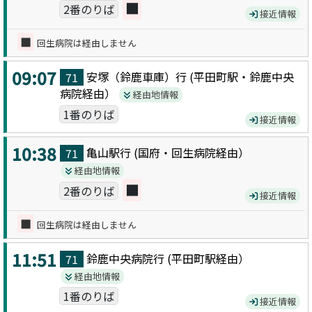
■
2番のりば
接近情報
■
回生病院は経由しません
09:07
安塚（鈴鹿車庫）
行 (
平田町駅・鈴鹿中央
71
病院
経由）
経由地情報
1番のりば
接近情報
10:38
亀山駅
行 (
国府・回生病院
経由）
71
経由地情報
■
2番のりば
接近情報
■
回生病院は経由しません
11:51
鈴鹿中央病院
行 (
平田町駅
経由）
71
経由地情報
1番のりば
接近情報