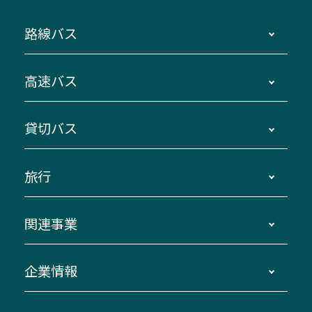
路線バス
時刻・運賃・停留所・路線図・冊子型時刻表
高速バス
主要停留所案内図・時刻表
地区別路線図
鳥羽・伊勢・県内各地 ～東京・埼玉
貸切バス
路線バスのご利用方法
南紀・VISON～横浜・東京・埼玉
運賃・乗車券・乗車券発売窓口
四日市～京都
観光バスの種類・設備
旅行
三重交通接近情報バスロケーションシステム
伊賀～名古屋
貸切バスのご利用について
ダイヤ改正情報
長島温泉～名古屋・栄
よくあるご質問
バスツアー・旅行
関連事業
迂回・休止について
南紀～VISON～名古屋
お問い合わせ
貸切バス団体旅行
臨時バスについて
湯の山温泉～名古屋
窓口案内
生命保険・損害保険
企業情報
伊勢二見鳥羽周遊バスCANばす
桑名・長島温泉・金城ふ頭駅～中部国際空港
美し国周遊ばす
自家用自動車車両運行管理
「みえブルーライン」（三重大学病院直通バ
（休止中）
よくあるご質問
大型自動車車検鈑金
会社情報