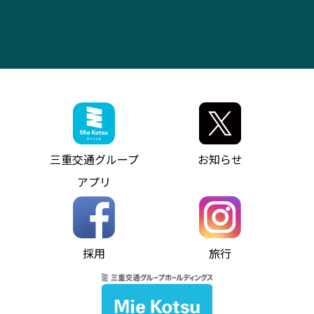
ス）
四日市～中部国際空港（休止中）
お問い合わせ
バス・タクシー交通広告
IR・決算情報
アンパンマンミュージアムバス
その他の高速バス
ITサービス（RPA業務自動化支援）
三重交通の取組み・CSR
VISON（ヴィソン）へのアクセス
異常事態発生時のお願い
観光コンサルティング
採用情報
神都ライナー
お客様駐車場のご案内
月極駐車場（津市内）
三重交通公式キャラクター
ミジュマルの電気バス
フリーWi-Fiサービスについて（高速バス）
ザ・バスコレクション三重交通バスセット
ファンコーナー
ミジュマルのラッピングバス（鈴鹿管内）
アイコンの説明
三重交通公式グッズ
お問い合わせ
参宮バス
インターネット予約
お知らせ・最新情報一覧
三重交通グループ
お知らせ
神都バス
よくあるご質問
ニュースリリース
アプリ
パールシャトル
お問い合わせ
お問い合わせ
バス情報の見える化
個人情報保護方針
コミュニティバス
ソーシャルメディア運用ポリシー
バス・タクシー交通広告
採用
旅行
ホームページのご利用にあたって
異常事態発生時のお願い
Notes for Using this Website
よくあるご質問
推奨環境