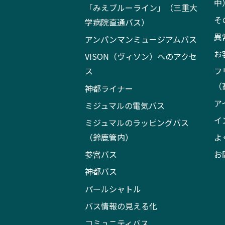
中
「みえブルーライン」（三重大
そ
学病院直通バス）
異
アンパンマンミュージアムバス
お
VISON（ヴィソン）へのアクセ
ス
フ
（
神都ライナー
ア
ミジュマルの電気バス
イ
ミジュマルのラッピングバス
（鈴鹿管内）
よ
参宮バス
お
神都バス
パールシャトル
バス情報の見える化
コミュニティバス