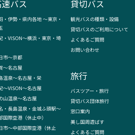
高速バス
貸切バス
羽・伊勢・県内各地 ～東京・
観光バスの種類・設備
玉
貸切バスのご利用について
紀・VISON～横浜・東京・埼
よくあるご質問
お問い合わせ
日市～京都
賀～名古屋
旅行
島温泉～名古屋・栄
紀～VISON～名古屋
バスツアー・旅行
の山温泉～名古屋
貸切バス団体旅行
名・長島温泉・金城ふ頭駅～
窓口案内
部国際空港（休止中）
美し国周遊ばす
日市～中部国際空港（休止
よくあるご質問