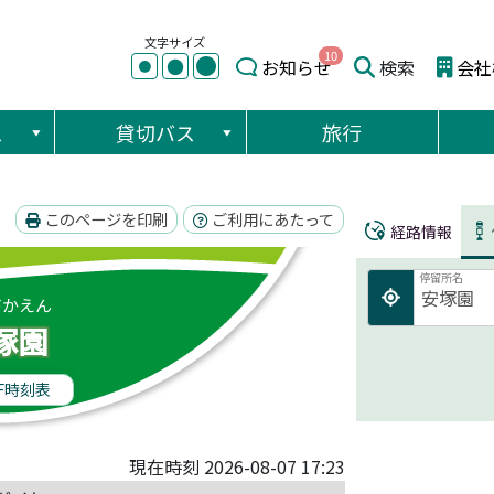
文字サイズ
10
●
●
お知らせ
検索
会社
●
ス
貸切バス
旅行
このページを印刷
ご利用にあたって
経路情報
停留所名
づかえん
塚園
F時刻表
現在時刻 2026-08-07 17:23