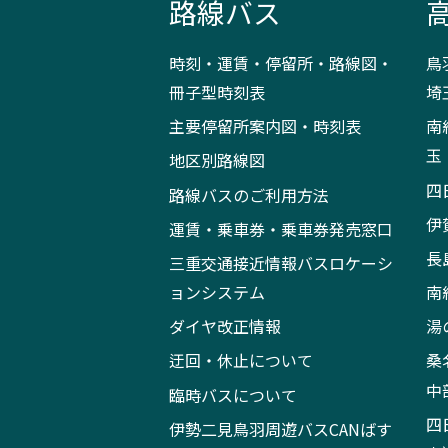
路線バス
時刻・運賃・停留所・路線図・
鳥
冊子型時刻表
埼
主要停留所案内図・時刻表
南
玉
地区別路線図
四
路線バスのご利用方法
伊
運賃・乗車券・乗車券発売窓口
長
三重交通接近情報バスロケーシ
ョンシステム
南
ダイヤ改正情報
湯
迂回・休止について
桑
中
臨時バスについて
四
伊勢二見鳥羽周遊バスCANばす