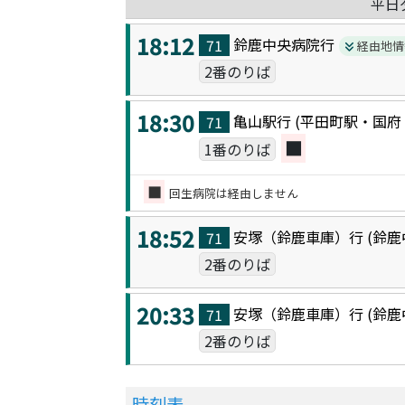
平日
18:12
鈴鹿中央病院
行
71
経由地情
2番のりば
18:30
亀山駅
行 (
平田町駅・国府
71
■
1番のりば
■
回生病院は経由しません
18:52
安塚（鈴鹿車庫）
行 (
鈴鹿
71
2番のりば
20:33
安塚（鈴鹿車庫）
行 (
鈴鹿
71
2番のりば
時刻表