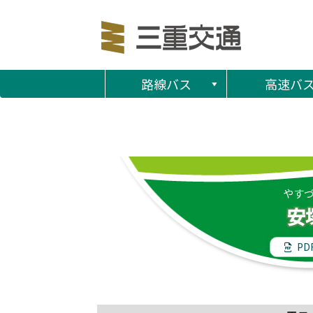
路線バス
高速バ
やす
安
PD