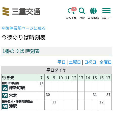
10
お知らせ
検索
Language
メニュー
今徳
停留所ページに戻る
今徳
のりば時刻表
1番のりば 時刻表
平日
|
土曜日
|
日祝日
|
全曜日
平日ダイヤ
行き先
7
8
9
10
11
12
13
14
15
16
17
殿舟団地経由
13
津新町駅
95
30
31
57
穴倉
95
殿舟団地・津新町駅経由
13
12
津駅
95