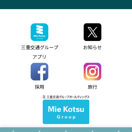
異常事態発生時のお願い
観光コンサルティング
採用情報
神都ライナー
お客様駐車場のご案内
月極駐車場（津市内）
三重交通公式キャラクター
ミジュマルの電気バス
フリーWi-Fiサービスについて（高速バス）
ザ・バスコレクション三重交通バスセット
ファンコーナー
ミジュマルのラッピングバス（鈴鹿管内）
アイコンの説明
三重交通公式グッズ
お問い合わせ
参宮バス
インターネット予約
お知らせ・最新情報一覧
三重交通グループ
お知らせ
神都バス
よくあるご質問
ニュースリリース
アプリ
パールシャトル
お問い合わせ
お問い合わせ
バス情報の見える化
個人情報保護方針
コミュニティバス
ソーシャルメディア運用ポリシー
バス・タクシー交通広告
採用
旅行
ホームページのご利用にあたって
異常事態発生時のお願い
Notes for Using this Website
よくあるご質問
推奨環境
お問い合わせ
よくあるご質問
サイトマップ
© Mie Kotsu Co.,Ltd.