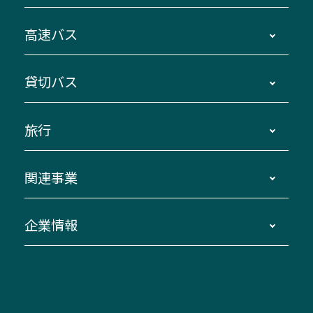
時刻・運賃・停留所・路線図・冊子型時刻表
高速バス
主要停留所案内図・時刻表
地区別路線図
鳥羽・伊勢・県内各地 ～東京・埼玉
貸切バス
路線バスのご利用方法
南紀・VISON～横浜・東京・埼玉
運賃・乗車券・乗車券発売窓口
四日市～京都
観光バスの種類・設備
旅行
三重交通接近情報バスロケーションシステム
伊賀～名古屋
貸切バスのご利用について
ダイヤ改正情報
長島温泉～名古屋・栄
よくあるご質問
バスツアー・旅行
関連事業
迂回・休止について
南紀～VISON～名古屋
お問い合わせ
貸切バス団体旅行
臨時バスについて
湯の山温泉～名古屋
窓口案内
生命保険・損害保険
企業情報
伊勢二見鳥羽周遊バスCANばす
桑名・長島温泉・金城ふ頭駅～中部国際空港
美し国周遊ばす
自家用自動車車両運行管理
「みえブルーライン」（三重大学病院直通バ
（休止中）
よくあるご質問
大型自動車車検鈑金
会社情報
ス）
四日市～中部国際空港（休止中）
お問い合わせ
バス・タクシー交通広告
IR・決算情報
アンパンマンミュージアムバス
その他の高速バス
ITサービス（RPA業務自動化支援）
三重交通の取組み・CSR
VISON（ヴィソン）へのアクセス