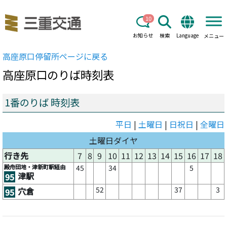
10
お知らせ
検索
Language
メニュー
高座原口
停留所ページに戻る
高座原口
のりば時刻表
1番のりば 時刻表
平日
|
土曜日
|
日祝日
|
全曜日
土曜日ダイヤ
行き先
7
8
9
10
11
12
13
14
15
16
17
18
殿舟団地・津新町駅経由
45
34
5
津駅
95
52
37
3
穴倉
95