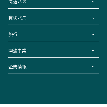
高速バス
主要停留所案内図・時刻表
地区別路線図
鳥羽・伊勢・県内各地 ～東京・埼玉
貸切バス
路線バスのご利用方法
南紀・VISON～横浜・東京・埼玉
運賃・乗車券・乗車券発売窓口
四日市～京都
観光バスの種類・設備
旅行
三重交通接近情報バスロケーションシステム
伊賀～名古屋
貸切バスのご利用について
ダイヤ改正情報
長島温泉～名古屋・栄
よくあるご質問
バスツアー・旅行
関連事業
迂回・休止について
南紀～VISON～名古屋
お問い合わせ
貸切バス団体旅行
臨時バスについて
湯の山温泉～名古屋
窓口案内
生命保険・損害保険
企業情報
伊勢二見鳥羽周遊バスCANばす
桑名・長島温泉・金城ふ頭駅～中部国際空港
美し国周遊ばす
自家用自動車車両運行管理
「みえブルーライン」（三重大学病院直通バ
（休止中）
よくあるご質問
大型自動車車検鈑金
会社情報
ス）
四日市～中部国際空港（休止中）
お問い合わせ
バス・タクシー交通広告
IR・決算情報
アンパンマンミュージアムバス
その他の高速バス
ITサービス（RPA業務自動化支援）
三重交通の取組み・CSR
VISON（ヴィソン）へのアクセス
異常事態発生時のお願い
観光コンサルティング
採用情報
神都ライナー
お客様駐車場のご案内