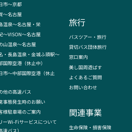
日市～京都
賀～名古屋
旅行
島温泉～名古屋・栄
紀～VISON～名古屋
バスツアー・旅行
の山温泉～名古屋
貸切バス団体旅行
名・長島温泉・金城ふ頭駅～
窓口案内
部国際空港（休止中）
美し国周遊ばす
日市～中部国際空港（休止
よくあるご質問
）
お問い合わせ
の他の高速バス
常事態発生時のお願い
関連事業
客様駐車場のご案内
リーWi-Fiサービスについて
生命保険・損害保険
高速バス）