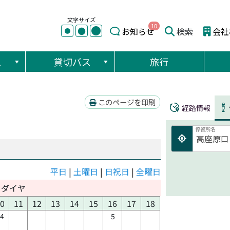
文字サイズ
10
●
●
お知らせ
検索
会社
●
ス
貸切バス
旅行
このページを印刷
経路情報
停留所名
平日
|
土曜日
|
日祝日
|
全曜日
日ダイヤ
0
11
12
13
14
15
16
17
18
34
5