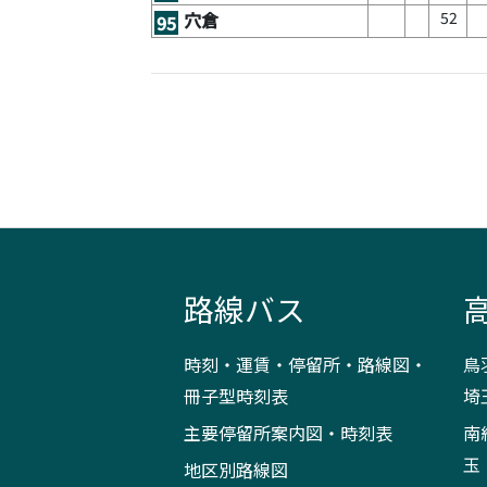
52
穴倉
95
路線バス
時刻・運賃・停留所・路線図・
鳥
冊子型時刻表
埼
主要停留所案内図・時刻表
南
玉
地区別路線図