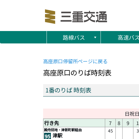
路線バス
高速バ
高座原口
停留所ページに戻る
高座原口
のりば時刻表
1番のりば 時刻表
日祝
行き先
7
8
9
1
殿舟団地・津新町駅経由
45
津駅
95