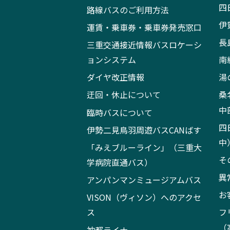
四
路線バスのご利用方法
伊
運賃・乗車券・乗車券発売窓口
長
三重交通接近情報バスロケーシ
ョンシステム
南
ダイヤ改正情報
湯
迂回・休止について
桑
中
臨時バスについて
四
伊勢二見鳥羽周遊バスCANばす
中
「みえブルーライン」（三重大
そ
学病院直通バス）
異
アンパンマンミュージアムバス
お
VISON（ヴィソン）へのアクセ
ス
フ
（
神都ライナー