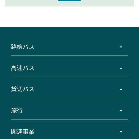
路線バス
時刻・運賃・停留所・路線図・冊子型時刻表
高速バス
主要停留所案内図・時刻表
地区別路線図
鳥羽・伊勢・県内各地 ～東京・埼玉
貸切バス
路線バスのご利用方法
南紀・VISON～横浜・東京・埼玉
運賃・乗車券・乗車券発売窓口
四日市～京都
観光バスの種類・設備
旅行
三重交通接近情報バスロケーションシステム
伊賀～名古屋
貸切バスのご利用について
ダイヤ改正情報
長島温泉～名古屋・栄
よくあるご質問
バスツアー・旅行
関連事業
迂回・休止について
南紀～VISON～名古屋
お問い合わせ
貸切バス団体旅行