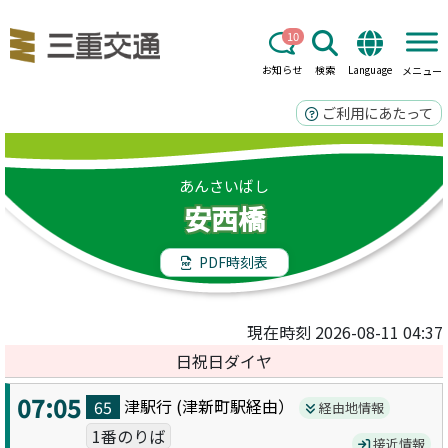
10
お知らせ
検索
Language
メニュー
ご利用にあたって
あんさいばし
安西橋
PDF時刻表
現在時刻 2026-08-11 04:37
日祝日ダイヤ
07:05
津駅
行 (
津新町駅
経由）
65
経由地情報
1番のりば
接近情報