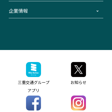
臨時バスについて
湯の山温泉～名古屋
窓口案内
生命保険・損害保険
企業情報
伊勢二見鳥羽周遊バスCANばす
桑名・長島温泉・金城ふ頭駅～中部国際空港
美し国周遊ばす
自家用自動車車両運行管理
「みえブルーライン」（三重大学病院直通バ
（休止中）
よくあるご質問
大型自動車車検鈑金
会社情報
ス）
四日市～中部国際空港（休止中）
お問い合わせ
バス・タクシー交通広告
IR・決算情報
アンパンマンミュージアムバス
その他の高速バス
ITサービス（RPA業務自動化支援）
三重交通の取組み・CSR
VISON（ヴィソン）へのアクセス
異常事態発生時のお願い
観光コンサルティング
採用情報
神都ライナー
お客様駐車場のご案内
月極駐車場（津市内）
三重交通公式キャラクター
ミジュマルの電気バス
フリーWi-Fiサービスについて（高速バス）
ザ・バスコレクション三重交通バスセット
ファンコーナー
ミジュマルのラッピングバス（鈴鹿管内）
アイコンの説明
三重交通公式グッズ
お問い合わせ
参宮バス
インターネット予約
お知らせ・最新情報一覧
三重交通グループ
お知らせ
神都バス
よくあるご質問
ニュースリリース
アプリ
パールシャトル
お問い合わせ
お問い合わせ
バス情報の見える化
個人情報保護方針
コミュニティバス
ソーシャルメディア運用ポリシー