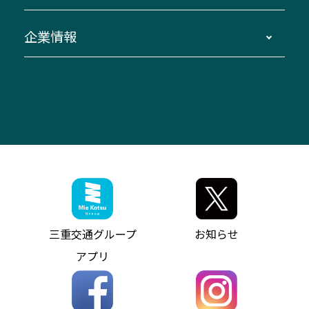
臨時バスについて
湯の山温泉～名古屋
窓口案内
生命保険・損害保険
企業情報
伊勢二見鳥羽周遊バスCANばす
桑名・長島温泉・金城ふ頭駅～中部国際空港
美し国周遊ばす
自家用自動車車両運行管理
「みえブルーライン」（三重大学病院直通バ
（休止中）
よくあるご質問
大型自動車車検鈑金
会社情報
ス）
四日市～中部国際空港（休止中）
お問い合わせ
バス・タクシー交通広告
IR・決算情報
アンパンマンミュージアムバス
その他の高速バス
ITサービス（RPA業務自動化支援）
三重交通の取組み・CSR
VISON（ヴィソン）へのアクセス
異常事態発生時のお願い
観光コンサルティング
採用情報
神都ライナー
お客様駐車場のご案内
月極駐車場（津市内）
三重交通公式キャラクター
ミジュマルの電気バス
フリーWi-Fiサービスについて（高速バス）
ザ・バスコレクション三重交通バスセット
ファンコーナー
ミジュマルのラッピングバス（鈴鹿管内）
アイコンの説明
三重交通公式グッズ
お問い合わせ
参宮バス
インターネット予約
お知らせ・最新情報一覧
三重交通グループ
お知らせ
神都バス
よくあるご質問
ニュースリリース
アプリ
パールシャトル
お問い合わせ
お問い合わせ
バス情報の見える化
個人情報保護方針
コミュニティバス