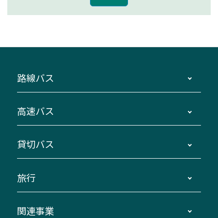
路線バス
時刻・運賃・停留所・路線図・冊子型時刻表
高速バス
主要停留所案内図・時刻表
地区別路線図
鳥羽・伊勢・県内各地 ～東京・埼玉
貸切バス
路線バスのご利用方法
南紀・VISON～横浜・東京・埼玉
運賃・乗車券・乗車券発売窓口
四日市～京都
観光バスの種類・設備
旅行
三重交通接近情報バスロケーションシステム
伊賀～名古屋
貸切バスのご利用について
ダイヤ改正情報
長島温泉～名古屋・栄
よくあるご質問
バスツアー・旅行
関連事業
迂回・休止について
南紀～VISON～名古屋
お問い合わせ
貸切バス団体旅行