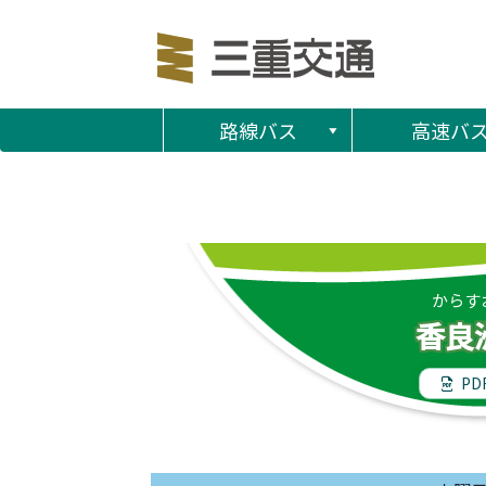
路線バス
高速バ
からす
香良
PD