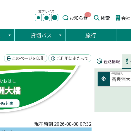
文字サイズ
10
●
●
お知らせ
検索
会社
●
ス
貸切バス
旅行
このページを印刷
ご利用にあたって
経路情報
停留所名
おおはし
洲大橋
F時刻表
現在時刻 2026-08-08 07:32