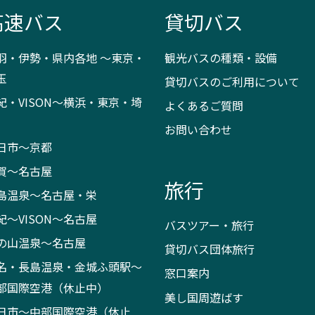
高速バス
貸切バス
羽・伊勢・県内各地 ～東京・
観光バスの種類・設備
玉
貸切バスのご利用について
紀・VISON～横浜・東京・埼
よくあるご質問
お問い合わせ
日市～京都
賀～名古屋
旅行
島温泉～名古屋・栄
紀～VISON～名古屋
バスツアー・旅行
の山温泉～名古屋
貸切バス団体旅行
名・長島温泉・金城ふ頭駅～
窓口案内
部国際空港（休止中）
美し国周遊ばす
日市～中部国際空港（休止