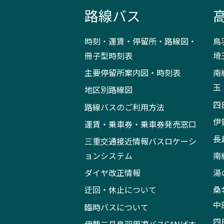
路線バス
時刻・運賃・停留所・路線図・
鳥
冊子型時刻表
埼
主要停留所案内図・時刻表
南
玉
地区別路線図
四
路線バスのご利用方法
伊
運賃・乗車券・乗車券発売窓口
長
三重交通接近情報バスロケーシ
ョンシステム
南
ダイヤ改正情報
湯
迂回・休止について
桑
中
臨時バスについて
四
伊勢二見鳥羽周遊バスCANばす