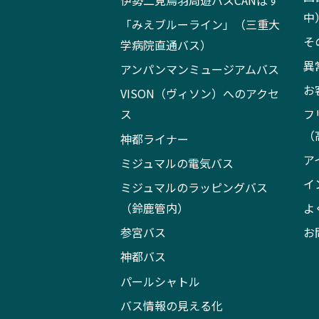
中
「みえブルーライン」（三重大
そ
学病院直通バス）
異
アンパンマンミュージアムバス
お
VISON（ヴィソン）へのアクセ
ス
フ
（
神都ライナー
ア
ミジュマルの電気バス
イ
ミジュマルのラッピングバス
（鈴鹿管内）
よ
参宮バス
お
神都バス
パールシャトル
バス情報の見える化