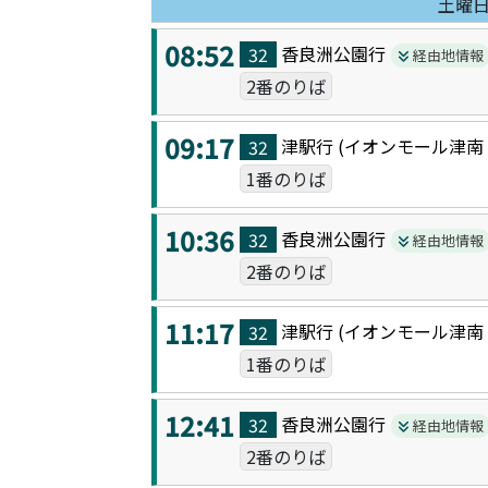
土曜
08:52
香良洲公園
行
32
経由地情報
2番のりば
09:17
津駅
行 (
イオンモール津南
32
1番のりば
10:36
香良洲公園
行
32
経由地情報
2番のりば
11:17
津駅
行 (
イオンモール津南
32
1番のりば
12:41
香良洲公園
行
32
経由地情報
2番のりば