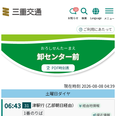
10
お知らせ
検索
Language
メニュー
ご利用にあたって
おろしせんたーまえ
卸センター前
PDF時刻表
現在時刻 2026-08-08 04:39
土曜日ダイヤ
06:43
津駅
行 (
乙部朝日
経由）
31
経由地情報
1番のりば
接近情報