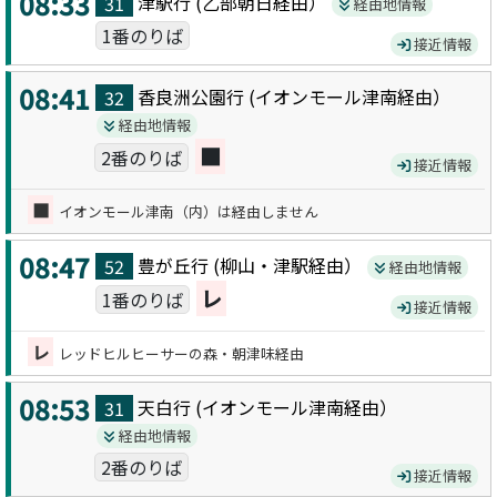
08:33
津駅
行 (
乙部朝日
経由）
31
経由地情報
1番のりば
接近情報
08:41
香良洲公園
行 (
イオンモール津南
経由）
32
経由地情報
■
2番のりば
接近情報
■
イオンモール津南（内）は経由しません
08:47
豊が丘
行 (
柳山・津駅
経由）
52
経由地情報
レ
1番のりば
接近情報
レ
レッドヒルヒーサーの森・朝津味経由
08:53
天白
行 (
イオンモール津南
経由）
31
経由地情報
2番のりば
接近情報