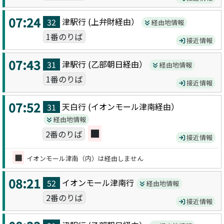
07:24
津駅
行 (
上弁財
経由）
32
経由地情報
1番のりば
接近情報
07:43
津駅
行 (
乙部朝日
経由）
31
経由地情報
1番のりば
接近情報
07:52
天白
行 (
イオンモール津南
経由）
31
経由地情報
■
2番のりば
接近情報
■
イオンモール津南（内）は経由しません
08:21
イオンモール津南
行
52
経由地情報
2番のりば
接近情報