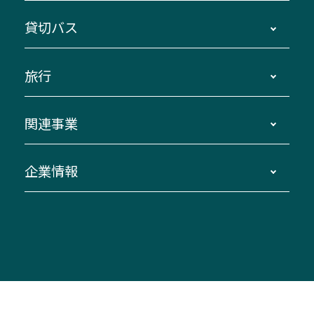
地区別路線図
鳥羽・伊勢・県内各地 ～東京・埼玉
貸切バス
路線バスのご利用方法
南紀・VISON～横浜・東京・埼玉
運賃・乗車券・乗車券発売窓口
四日市～京都
観光バスの種類・設備
旅行
三重交通接近情報バスロケーションシステム
伊賀～名古屋
貸切バスのご利用について
ダイヤ改正情報
長島温泉～名古屋・栄
よくあるご質問
バスツアー・旅行
関連事業
迂回・休止について
南紀～VISON～名古屋
お問い合わせ
貸切バス団体旅行
臨時バスについて
湯の山温泉～名古屋
窓口案内
生命保険・損害保険
企業情報
伊勢二見鳥羽周遊バスCANばす
桑名・長島温泉・金城ふ頭駅～中部国際空港
美し国周遊ばす
自家用自動車車両運行管理
「みえブルーライン」（三重大学病院直通バ
（休止中）
よくあるご質問
大型自動車車検鈑金
会社情報
ス）
四日市～中部国際空港（休止中）
お問い合わせ
バス・タクシー交通広告
IR・決算情報
アンパンマンミュージアムバス
その他の高速バス
ITサービス（RPA業務自動化支援）
三重交通の取組み・CSR
VISON（ヴィソン）へのアクセス
異常事態発生時のお願い
観光コンサルティング
採用情報
神都ライナー
お客様駐車場のご案内
月極駐車場（津市内）
三重交通公式キャラクター
ミジュマルの電気バス
フリーWi-Fiサービスについて（高速バス）