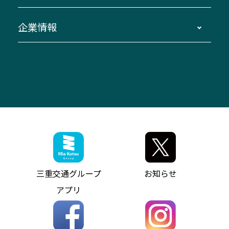
臨時バスについて
湯の山温泉～名古屋
窓口案内
生命保険・損害保険
企業情報
伊勢二見鳥羽周遊バスCANばす
桑名・長島温泉・金城ふ頭駅～中部国際空港
美し国周遊ばす
自家用自動車車両運行管理
「みえブルーライン」（三重大学病院直通バ
（休止中）
よくあるご質問
大型自動車車検鈑金
会社情報
ス）
四日市～中部国際空港（休止中）
お問い合わせ
バス・タクシー交通広告
IR・決算情報
アンパンマンミュージアムバス
その他の高速バス
ITサービス（RPA業務自動化支援）
三重交通の取組み・CSR
VISON（ヴィソン）へのアクセス
異常事態発生時のお願い
観光コンサルティング
採用情報
神都ライナー
お客様駐車場のご案内
月極駐車場（津市内）
三重交通公式キャラクター
ミジュマルの電気バス
フリーWi-Fiサービスについて（高速バス）
ザ・バスコレクション三重交通バスセット
ファンコーナー
ミジュマルのラッピングバス（鈴鹿管内）
アイコンの説明
三重交通公式グッズ
お問い合わせ
参宮バス
インターネット予約
お知らせ・最新情報一覧
三重交通グループ
お知らせ
神都バス
よくあるご質問
ニュースリリース
アプリ
パールシャトル
お問い合わせ
お問い合わせ
バス情報の見える化
個人情報保護方針
コミュニティバス