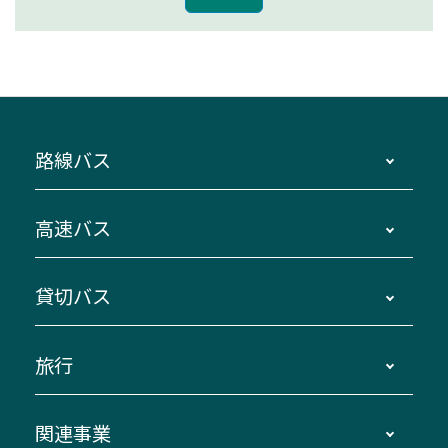
路線バス
時刻・運賃・停留所・路線図・冊子型時刻表
高速バス
主要停留所案内図・時刻表
地区別路線図
鳥羽・伊勢・県内各地 ～東京・埼玉
貸切バス
路線バスのご利用方法
南紀・VISON～横浜・東京・埼玉
運賃・乗車券・乗車券発売窓口
四日市～京都
観光バスの種類・設備
旅行
三重交通接近情報バスロケーションシステム
伊賀～名古屋
貸切バスのご利用について
ダイヤ改正情報
長島温泉～名古屋・栄
よくあるご質問
バスツアー・旅行
関連事業
迂回・休止について
南紀～VISON～名古屋
お問い合わせ
貸切バス団体旅行