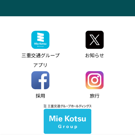
ITサービス（RPA業務自動化支援）
三重交通の取組み・CSR
VISON（ヴィソン）へのアクセス
異常事態発生時のお願い
観光コンサルティング
採用情報
神都ライナー
お客様駐車場のご案内
月極駐車場（津市内）
三重交通公式キャラクター
ミジュマルの電気バス
フリーWi-Fiサービスについて（高速バス）
ザ・バスコレクション三重交通バスセット
ファンコーナー
ミジュマルのラッピングバス（鈴鹿管内）
アイコンの説明
三重交通公式グッズ
お問い合わせ
参宮バス
インターネット予約
お知らせ・最新情報一覧
三重交通グループ
お知らせ
神都バス
よくあるご質問
ニュースリリース
アプリ
パールシャトル
お問い合わせ
お問い合わせ
バス情報の見える化
個人情報保護方針
コミュニティバス
ソーシャルメディア運用ポリシー
バス・タクシー交通広告
採用
旅行
ホームページのご利用にあたって
異常事態発生時のお願い
Notes for Using this Website
よくあるご質問
推奨環境
お問い合わせ
よくあるご質問