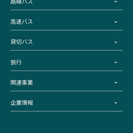
路線バス
時刻・運賃・停留所・路線図・冊子型時刻表
高速バス
主要停留所案内図・時刻表
地区別路線図
鳥羽・伊勢・県内各地 ～東京・埼玉
貸切バス
路線バスのご利用方法
南紀・VISON～横浜・東京・埼玉
運賃・乗車券・乗車券発売窓口
四日市～京都
観光バスの種類・設備
旅行
三重交通接近情報バスロケーションシステム
伊賀～名古屋
貸切バスのご利用について
ダイヤ改正情報
長島温泉～名古屋・栄
よくあるご質問
バスツアー・旅行
関連事業
迂回・休止について
南紀～VISON～名古屋
お問い合わせ
貸切バス団体旅行
臨時バスについて
湯の山温泉～名古屋
窓口案内
生命保険・損害保険
企業情報
伊勢二見鳥羽周遊バスCANばす
桑名・長島温泉・金城ふ頭駅～中部国際空港
美し国周遊ばす
自家用自動車車両運行管理
「みえブルーライン」（三重大学病院直通バ
（休止中）
よくあるご質問
大型自動車車検鈑金
会社情報
ス）
四日市～中部国際空港（休止中）
お問い合わせ
バス・タクシー交通広告
IR・決算情報
アンパンマンミュージアムバス
その他の高速バス