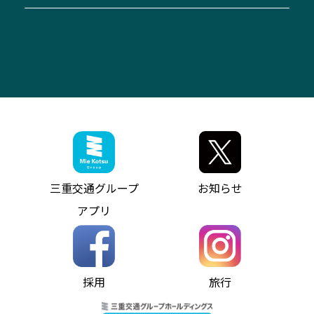
「みえブルーライン」（三重大学病院直通バ
（休止中）
よくあるご質問
大型自動車車検鈑金
会社情報
ス）
四日市～中部国際空港（休止中）
お問い合わせ
バス・タクシー交通広告
IR・決算情報
アンパンマンミュージアムバス
その他の高速バス
ITサービス（RPA業務自動化支援）
三重交通の取組み・CSR
VISON（ヴィソン）へのアクセス
異常事態発生時のお願い
観光コンサルティング
採用情報
神都ライナー
お客様駐車場のご案内
月極駐車場（津市内）
三重交通公式キャラクター
ミジュマルの電気バス
フリーWi-Fiサービスについて（高速バス）
ザ・バスコレクション三重交通バスセット
ファンコーナー
ミジュマルのラッピングバス（鈴鹿管内）
アイコンの説明
三重交通公式グッズ
お問い合わせ
参宮バス
インターネット予約
お知らせ・最新情報一覧
三重交通グループ
お知らせ
神都バス
よくあるご質問
ニュースリリース
アプリ
パールシャトル
お問い合わせ
お問い合わせ
バス情報の見える化
個人情報保護方針
コミュニティバス
ソーシャルメディア運用ポリシー
バス・タクシー交通広告
採用
旅行
ホームページのご利用にあたって
異常事態発生時のお願い