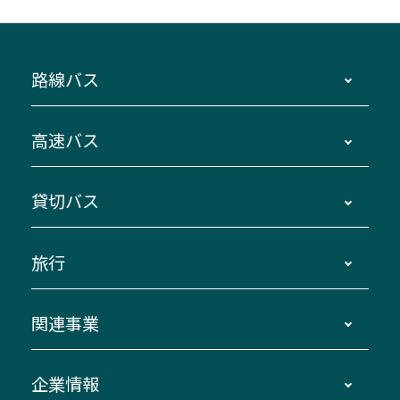
路線バス
時刻・運賃・停留所・路線図・冊子型時刻表
高速バス
主要停留所案内図・時刻表
地区別路線図
鳥羽・伊勢・県内各地 ～東京・埼玉
貸切バス
路線バスのご利用方法
南紀・VISON～横浜・東京・埼玉
運賃・乗車券・乗車券発売窓口
四日市～京都
観光バスの種類・設備
旅行
三重交通接近情報バスロケーションシステム
伊賀～名古屋
貸切バスのご利用について
ダイヤ改正情報
長島温泉～名古屋・栄
よくあるご質問
バスツアー・旅行
関連事業
迂回・休止について
南紀～VISON～名古屋
お問い合わせ
貸切バス団体旅行
臨時バスについて
湯の山温泉～名古屋
窓口案内
生命保険・損害保険
企業情報
伊勢二見鳥羽周遊バスCANばす
桑名・長島温泉・金城ふ頭駅～中部国際空港
美し国周遊ばす
自家用自動車車両運行管理