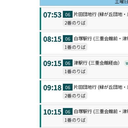
土曜
07:53
片田団地
行 (
緑が丘団地・
06
2番のりば
08:15
白塚駅
行 (
三重会館前・津
06
1番のりば
09:15
津駅
行 (
三重会館
経由）
06
1番のりば
09:18
片田団地
行 (
緑が丘団地・
06
2番のりば
10:15
白塚駅
行 (
三重会館前・津
06
1番のりば