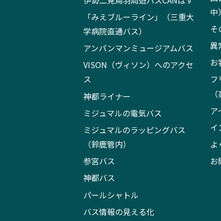
中
「みえブルーライン」（三重大
そ
学病院直通バス）
異
アンパンマンミュージアムバス
お
VISON（ヴィソン）へのアクセ
ス
フ
（
神都ライナー
ア
ミジュマルの電気バス
イ
ミジュマルのラッピングバス
（鈴鹿管内）
よ
参宮バス
お
神都バス
パールシャトル
バス情報の見える化