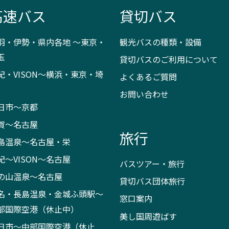
高速バス
貸切バス
羽・伊勢・県内各地 ～東京・
観光バスの種類・設備
玉
貸切バスのご利用について
紀・VISON～横浜・東京・埼
よくあるご質問
お問い合わせ
日市～京都
賀～名古屋
旅行
島温泉～名古屋・栄
紀～VISON～名古屋
バスツアー・旅行
の山温泉～名古屋
貸切バス団体旅行
名・長島温泉・金城ふ頭駅～
窓口案内
部国際空港（休止中）
美し国周遊ばす
日市～中部国際空港（休止