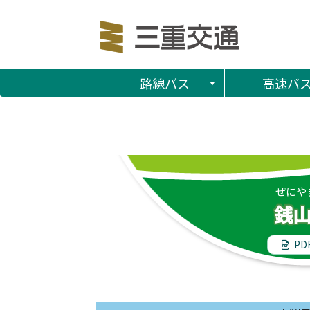
路線バス
高速バ
ぜにや
銭
PD