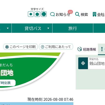
文字サイズ
10
●
●
お知らせ
検索
会社
●
ス
貸切バス
旅行
このページを印刷
ご利用にあたって
経路情報
停留所名
まだんち
山団地
F時刻表
現在時刻 2026-08-08 07:46