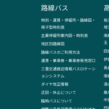
路線バス
時刻・運賃・停留所・路線図・
鳥
冊子型時刻表
埼
主要停留所案内図・時刻表
南
玉
地区別路線図
四
路線バスのご利用方法
伊
運賃・乗車券・乗車券発売窓口
長
三重交通接近情報バスロケーシ
ョンシステム
南
ダイヤ改正情報
湯
迂回・休止について
桑
中
臨時バスについて
四
伊勢二見鳥羽周遊バスCANばす