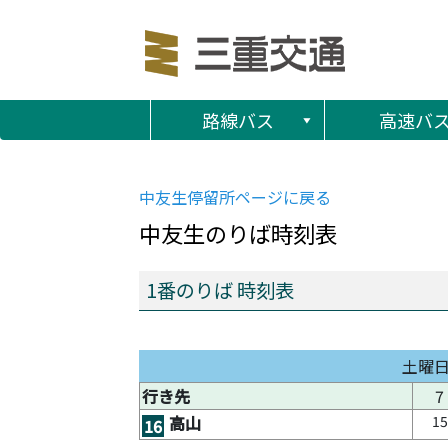
路線バス
高速バ
中友生
停留所ページに戻る
中友生
のりば時刻表
1番のりば 時刻表
土曜
行き先
7
15
高山
16