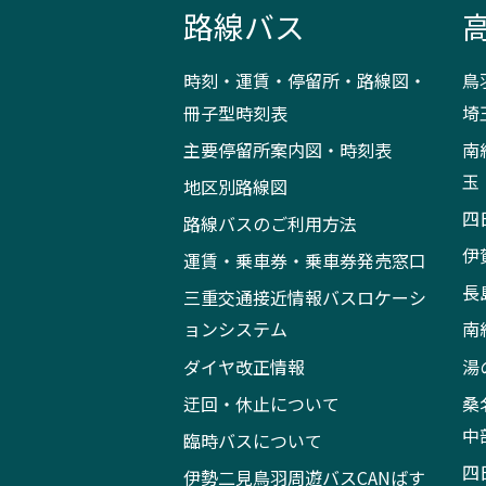
路線バス
時刻・運賃・停留所・路線図・
鳥
冊子型時刻表
埼
主要停留所案内図・時刻表
南
玉
地区別路線図
四
路線バスのご利用方法
伊
運賃・乗車券・乗車券発売窓口
長
三重交通接近情報バスロケーシ
ョンシステム
南
ダイヤ改正情報
湯
迂回・休止について
桑
中
臨時バスについて
四
伊勢二見鳥羽周遊バスCANばす