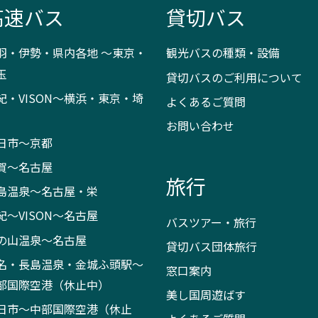
高速バス
貸切バス
羽・伊勢・県内各地 ～東京・
観光バスの種類・設備
玉
貸切バスのご利用について
紀・VISON～横浜・東京・埼
よくあるご質問
お問い合わせ
日市～京都
賀～名古屋
旅行
島温泉～名古屋・栄
紀～VISON～名古屋
バスツアー・旅行
の山温泉～名古屋
貸切バス団体旅行
名・長島温泉・金城ふ頭駅～
窓口案内
部国際空港（休止中）
美し国周遊ばす
日市～中部国際空港（休止