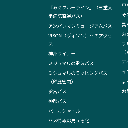
中
「みえブルーライン」（三重大
そ
学病院直通バス）
異
アンパンマンミュージアムバス
お
VISON（ヴィソン）へのアクセ
ス
フ
（
神都ライナー
ア
ミジュマルの電気バス
イ
ミジュマルのラッピングバス
（鈴鹿管内）
よ
参宮バス
お
神都バス
パールシャトル
バス情報の見える化