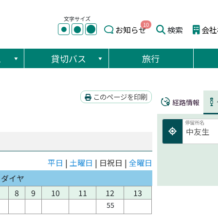
文字サイズ
10
●
●
お知らせ
検索
会社
●
ス
貸切バス
旅行
このページを印刷
経路情報
停留所名
平日
|
土曜日
| 日祝日 |
全曜日
日ダイヤ
8
9
10
11
12
13
55