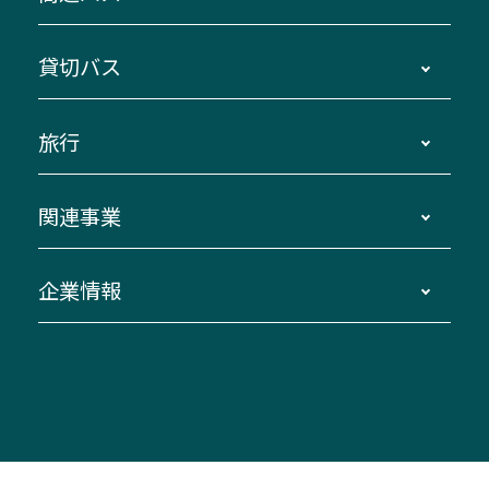
主要停留所案内図・時刻表
地区別路線図
鳥羽・伊勢・県内各地 ～東京・埼玉
貸切バス
路線バスのご利用方法
南紀・VISON～横浜・東京・埼玉
運賃・乗車券・乗車券発売窓口
四日市～京都
観光バスの種類・設備
旅行
三重交通接近情報バスロケーションシステム
伊賀～名古屋
貸切バスのご利用について
ダイヤ改正情報
長島温泉～名古屋・栄
よくあるご質問
バスツアー・旅行
関連事業
迂回・休止について
南紀～VISON～名古屋
お問い合わせ
貸切バス団体旅行
臨時バスについて
湯の山温泉～名古屋
窓口案内
生命保険・損害保険
企業情報
伊勢二見鳥羽周遊バスCANばす
桑名・長島温泉・金城ふ頭駅～中部国際空港
美し国周遊ばす
自家用自動車車両運行管理
「みえブルーライン」（三重大学病院直通バ
（休止中）
よくあるご質問
大型自動車車検鈑金
会社情報
ス）
四日市～中部国際空港（休止中）
お問い合わせ
バス・タクシー交通広告
IR・決算情報
アンパンマンミュージアムバス
その他の高速バス
ITサービス（RPA業務自動化支援）
三重交通の取組み・CSR
VISON（ヴィソン）へのアクセス
異常事態発生時のお願い
観光コンサルティング
採用情報
神都ライナー
お客様駐車場のご案内
月極駐車場（津市内）
三重交通公式キャラクター