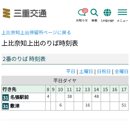
10
お知らせ
検索
Language
メニュー
上比奈知上出
停留所ページに戻る
上比奈知上出
のりば時刻表
2番のりば 時刻表
平日
|
土曜日
|
日祝日
|
全曜日
平日ダイヤ
行き先
8
9
10
11
12
13
14
15
16
17
4
38
48
名張駅前
31
6
16
51
敷津
31