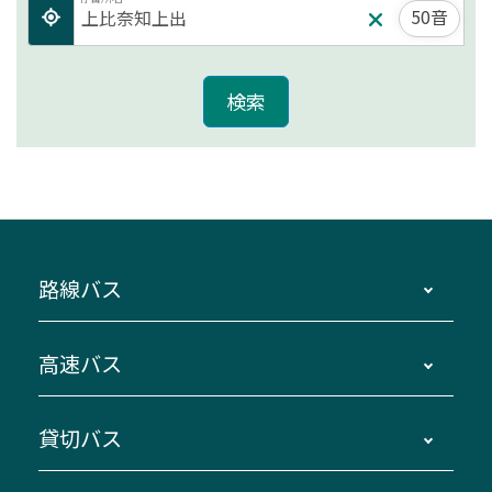
50音
路線バス
時刻・運賃・停留所・路線図・冊子型時刻表
高速バス
主要停留所案内図・時刻表
地区別路線図
鳥羽・伊勢・県内各地 ～東京・埼玉
貸切バス
路線バスのご利用方法
南紀・VISON～横浜・東京・埼玉
運賃・乗車券・乗車券発売窓口
四日市～京都