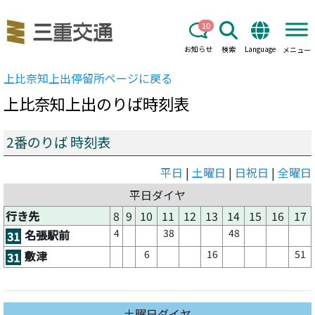
10
お知らせ
検索
Language
メニュー
上比奈知上出
停留所ページに戻る
上比奈知上出
のりば時刻表
2番のりば 時刻表
平日
|
土曜日
|
日祝日
|
全曜日
平日ダイヤ
行き先
8
9
10
11
12
13
14
15
16
17
4
38
48
名張駅前
31
6
16
51
敷津
31
土曜日ダイヤ