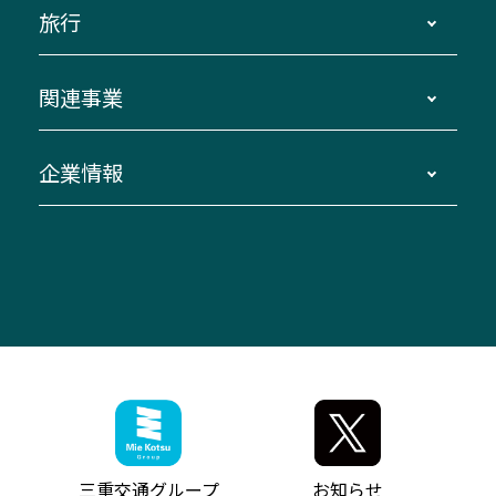
観光バスの種類・設備
旅行
三重交通接近情報バスロケーションシステム
伊賀～名古屋
貸切バスのご利用について
ダイヤ改正情報
長島温泉～名古屋・栄
よくあるご質問
バスツアー・旅行
関連事業
迂回・休止について
南紀～VISON～名古屋
お問い合わせ
貸切バス団体旅行
臨時バスについて
湯の山温泉～名古屋
窓口案内
生命保険・損害保険
企業情報
伊勢二見鳥羽周遊バスCANばす
桑名・長島温泉・金城ふ頭駅～中部国際空港
美し国周遊ばす
自家用自動車車両運行管理
「みえブルーライン」（三重大学病院直通バ
（休止中）
よくあるご質問
大型自動車車検鈑金
会社情報
ス）
四日市～中部国際空港（休止中）
お問い合わせ
バス・タクシー交通広告
IR・決算情報
アンパンマンミュージアムバス
その他の高速バス
ITサービス（RPA業務自動化支援）
三重交通の取組み・CSR
VISON（ヴィソン）へのアクセス
異常事態発生時のお願い
観光コンサルティング
採用情報
神都ライナー
お客様駐車場のご案内
月極駐車場（津市内）
三重交通公式キャラクター
ミジュマルの電気バス
フリーWi-Fiサービスについて（高速バス）
ザ・バスコレクション三重交通バスセット
ファンコーナー
ミジュマルのラッピングバス（鈴鹿管内）
アイコンの説明
三重交通公式グッズ
お問い合わせ
参宮バス
インターネット予約
お知らせ・最新情報一覧
三重交通グループ
お知らせ
神都バス
よくあるご質問