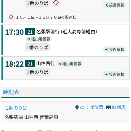
◇
1番のりば
接近情報
◇
１０月１日～１１月３０日の間運転
17:30
名張駅前
行 (
近大高専前
経由）
21
経由地情報
1番のりば
接近情報
18:22
山粕西
行
21
経由地情報
1番のりば
接近情報
時刻表
のりば位置
時刻表
1番のりば
名張駅前 山粕西 曽爾高原