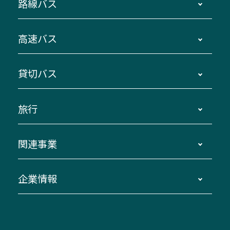
路線バス
時刻・運賃・停留所・路線図・冊子型時刻表
高速バス
主要停留所案内図・時刻表
地区別路線図
鳥羽・伊勢・県内各地 ～東京・埼玉
貸切バス
路線バスのご利用方法
南紀・VISON～横浜・東京・埼玉
運賃・乗車券・乗車券発売窓口
四日市～京都
観光バスの種類・設備
旅行
三重交通接近情報バスロケーションシステム
伊賀～名古屋
貸切バスのご利用について
ダイヤ改正情報
長島温泉～名古屋・栄
よくあるご質問
バスツアー・旅行
関連事業
迂回・休止について
南紀～VISON～名古屋
お問い合わせ
貸切バス団体旅行
臨時バスについて
湯の山温泉～名古屋
窓口案内
生命保険・損害保険
企業情報
伊勢二見鳥羽周遊バスCANばす
桑名・長島温泉・金城ふ頭駅～中部国際空港
美し国周遊ばす
自家用自動車車両運行管理
「みえブルーライン」（三重大学病院直通バ
（休止中）
よくあるご質問
大型自動車車検鈑金
会社情報
ス）
四日市～中部国際空港（休止中）
お問い合わせ
バス・タクシー交通広告
IR・決算情報
アンパンマンミュージアムバス
その他の高速バス