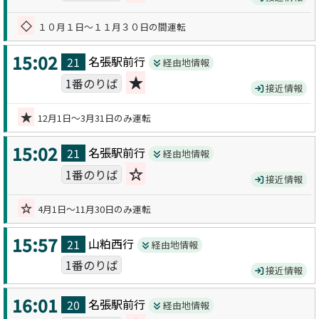
◇
１０月１日～１１月３０日の間運転
15:02
名張駅前
行
21
経由地情報
★
1番のりば
接近情報
★
12月1日～3月31日のみ運転
15:02
名張駅前
行
21
経由地情報
☆
1番のりば
接近情報
☆
4月1日～11月30日のみ運転
15:57
山粕西
行
21
経由地情報
1番のりば
接近情報
16:01
名張駅前
行
20
経由地情報