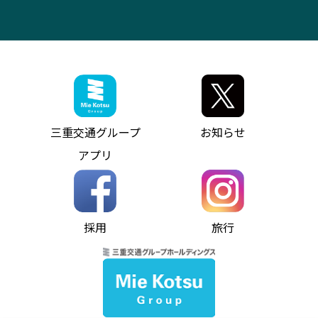
ITサービス（RPA業務自動化支援）
三重交通の取組み・CSR
VISON（ヴィソン）へのアクセス
異常事態発生時のお願い
観光コンサルティング
採用情報
神都ライナー
お客様駐車場のご案内
月極駐車場（津市内）
三重交通公式キャラクター
ミジュマルの電気バス
フリーWi-Fiサービスについて（高速バス）
ザ・バスコレクション三重交通バスセット
ファンコーナー
ミジュマルのラッピングバス（鈴鹿管内）
アイコンの説明
三重交通公式グッズ
お問い合わせ
参宮バス
インターネット予約
お知らせ・最新情報一覧
三重交通グループ
お知らせ
神都バス
よくあるご質問
ニュースリリース
アプリ
パールシャトル
お問い合わせ
お問い合わせ
バス情報の見える化
個人情報保護方針
コミュニティバス
ソーシャルメディア運用ポリシー
バス・タクシー交通広告
採用
旅行
ホームページのご利用にあたって
異常事態発生時のお願い
Notes for Using this Website
よくあるご質問
推奨環境
お問い合わせ
よくあるご質問