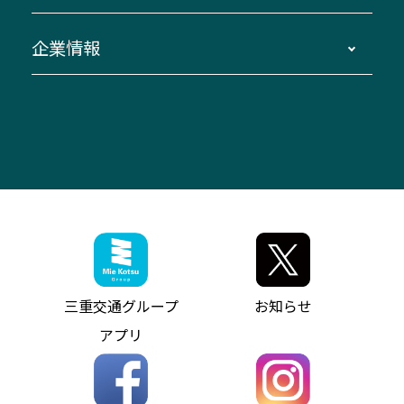
臨時バスについて
湯の山温泉～名古屋
窓口案内
生命保険・損害保険
企業情報
伊勢二見鳥羽周遊バスCANばす
桑名・長島温泉・金城ふ頭駅～中部国際空港
美し国周遊ばす
自家用自動車車両運行管理
「みえブルーライン」（三重大学病院直通バ
（休止中）
よくあるご質問
大型自動車車検鈑金
会社情報
ス）
四日市～中部国際空港（休止中）
お問い合わせ
バス・タクシー交通広告
IR・決算情報
アンパンマンミュージアムバス
その他の高速バス
ITサービス（RPA業務自動化支援）
三重交通の取組み・CSR
VISON（ヴィソン）へのアクセス
異常事態発生時のお願い
観光コンサルティング
採用情報
神都ライナー
お客様駐車場のご案内
月極駐車場（津市内）
三重交通公式キャラクター
ミジュマルの電気バス
フリーWi-Fiサービスについて（高速バス）
ザ・バスコレクション三重交通バスセット
ファンコーナー
ミジュマルのラッピングバス（鈴鹿管内）
アイコンの説明
三重交通公式グッズ
お問い合わせ
参宮バス
インターネット予約
お知らせ・最新情報一覧
三重交通グループ
お知らせ
神都バス
よくあるご質問
ニュースリリース
アプリ
パールシャトル
お問い合わせ
お問い合わせ
バス情報の見える化
個人情報保護方針
コミュニティバス