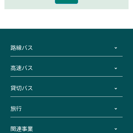
路線バス
時刻・運賃・停留所・路線図・冊子型時刻表
高速バス
主要停留所案内図・時刻表
地区別路線図
鳥羽・伊勢・県内各地 ～東京・埼玉
貸切バス
路線バスのご利用方法
南紀・VISON～横浜・東京・埼玉
運賃・乗車券・乗車券発売窓口
四日市～京都
観光バスの種類・設備
旅行
三重交通接近情報バスロケーションシステム
伊賀～名古屋
貸切バスのご利用について
ダイヤ改正情報
長島温泉～名古屋・栄
よくあるご質問
バスツアー・旅行
関連事業
迂回・休止について
南紀～VISON～名古屋
お問い合わせ
貸切バス団体旅行