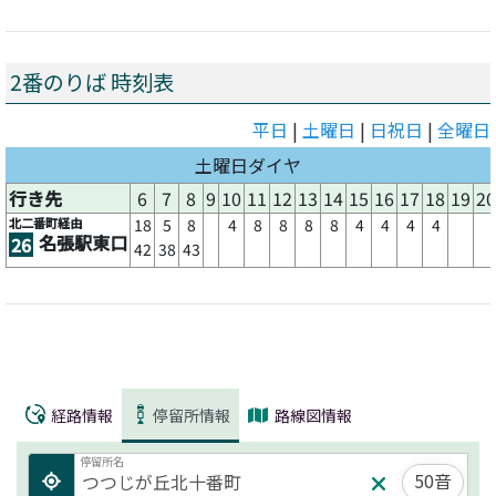
2番のりば 時刻表
平日
|
土曜日
|
日祝日
|
全曜日
土曜日ダイヤ
行き先
6
7
8
9
10
11
12
13
14
15
16
17
18
19
20
北二番町経由
18
5
8
4
8
8
8
8
4
4
4
4
名張駅東口
26
42
38
43
経路情報
停留所情報
路線図情報
停留所名
50音