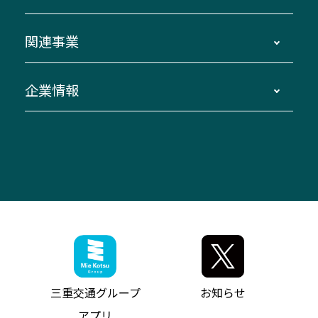
伊賀～名古屋
貸切バスのご利用について
ダイヤ改正情報
長島温泉～名古屋・栄
よくあるご質問
バスツアー・旅行
関連事業
迂回・休止について
南紀～VISON～名古屋
お問い合わせ
貸切バス団体旅行
臨時バスについて
湯の山温泉～名古屋
窓口案内
生命保険・損害保険
企業情報
伊勢二見鳥羽周遊バスCANばす
桑名・長島温泉・金城ふ頭駅～中部国際空港
美し国周遊ばす
自家用自動車車両運行管理
「みえブルーライン」（三重大学病院直通バ
（休止中）
よくあるご質問
大型自動車車検鈑金
会社情報
ス）
四日市～中部国際空港（休止中）
お問い合わせ
バス・タクシー交通広告
IR・決算情報
アンパンマンミュージアムバス
その他の高速バス
ITサービス（RPA業務自動化支援）
三重交通の取組み・CSR
VISON（ヴィソン）へのアクセス
異常事態発生時のお願い
観光コンサルティング
採用情報
神都ライナー
お客様駐車場のご案内
月極駐車場（津市内）
三重交通公式キャラクター
ミジュマルの電気バス
フリーWi-Fiサービスについて（高速バス）
ザ・バスコレクション三重交通バスセット
ファンコーナー
ミジュマルのラッピングバス（鈴鹿管内）
アイコンの説明
三重交通公式グッズ
お問い合わせ
参宮バス
インターネット予約
お知らせ・最新情報一覧
三重交通グループ
お知らせ
神都バス
よくあるご質問
ニュースリリース
アプリ
パールシャトル