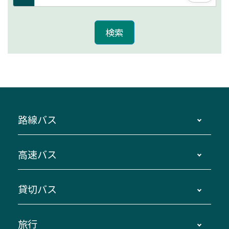
路線バス
時刻・運賃・停留所・路線図・冊子型時刻表
高速バス
主要停留所案内図・時刻表
地区別路線図
鳥羽・伊勢・県内各地 ～東京・埼玉
貸切バス
路線バスのご利用方法
南紀・VISON～横浜・東京・埼玉
運賃・乗車券・乗車券発売窓口
四日市～京都
観光バスの種類・設備
旅行
三重交通接近情報バスロケーションシステム