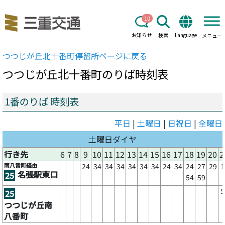
10
お知らせ
検索
Language
メニュー
つつじが丘北十番町
停留所ページに戻る
つつじが丘北十番町
のりば時刻表
1番のりば 時刻表
平日
|
土曜日
|
日祝日
|
全曜日
土曜日ダイヤ
行き先
6
7
8
9
10
11
12
13
14
15
16
17
18
19
20
2
南八番町経由
24
34
34
34
34
34
34
24
34
24
27
29
1
名張駅東口
25
54
59
5
25
つつじが丘南
八番町