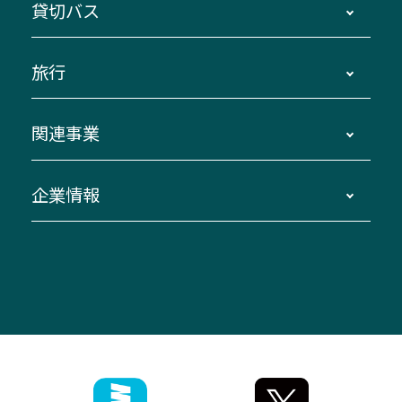
貸切バス
路線バスのご利用方法
南紀・VISON～横浜・東京・埼玉
運賃・乗車券・乗車券発売窓口
四日市～京都
観光バスの種類・設備
旅行
三重交通接近情報バスロケーションシステム
伊賀～名古屋
貸切バスのご利用について
ダイヤ改正情報
長島温泉～名古屋・栄
よくあるご質問
バスツアー・旅行
関連事業
迂回・休止について
南紀～VISON～名古屋
お問い合わせ
貸切バス団体旅行
臨時バスについて
湯の山温泉～名古屋
窓口案内
生命保険・損害保険
企業情報
伊勢二見鳥羽周遊バスCANばす
桑名・長島温泉・金城ふ頭駅～中部国際空港
美し国周遊ばす
自家用自動車車両運行管理
「みえブルーライン」（三重大学病院直通バ
（休止中）
よくあるご質問
大型自動車車検鈑金
会社情報
ス）
四日市～中部国際空港（休止中）
お問い合わせ
バス・タクシー交通広告
IR・決算情報
アンパンマンミュージアムバス
その他の高速バス
ITサービス（RPA業務自動化支援）
三重交通の取組み・CSR
VISON（ヴィソン）へのアクセス
異常事態発生時のお願い
観光コンサルティング
採用情報
神都ライナー
お客様駐車場のご案内
月極駐車場（津市内）
三重交通公式キャラクター
ミジュマルの電気バス
フリーWi-Fiサービスについて（高速バス）
ザ・バスコレクション三重交通バスセット
ファンコーナー
ミジュマルのラッピングバス（鈴鹿管内）
アイコンの説明