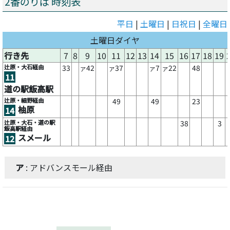
2番のりば 時刻表
平日
|
土曜日
|
日祝日
|
全曜日
土曜日ダイヤ
行き先
7
8
9
10
11
12
13
14
15
16
17
18
19
辻原・大石経由
33
42
37
7
22
48
ア
ア
ア
ア
11
道の駅飯高駅
辻原・細野経由
49
49
23
柚原
14
辻原・大石・道の駅
38
3
飯高駅経由
スメール
12
ア
: アドバンスモール経由