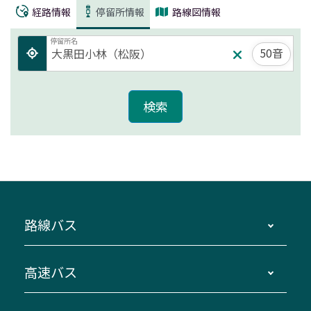
経路情報
停留所情報
路線図情報
停留所名
50音
路線バス
時刻・運賃・停留所・路線図・冊子型時刻表
高速バス
主要停留所案内図・時刻表
地区別路線図
鳥羽・伊勢・県内各地 ～東京・埼玉