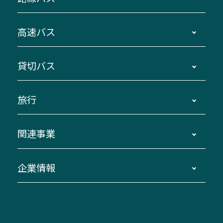
時刻・運賃・停留所・路線図・冊子型時刻表
高速バス
主要停留所案内図・時刻表
地区別路線図
鳥羽・伊勢・県内各地 ～東京・埼玉
貸切バス
路線バスのご利用方法
南紀・VISON～横浜・東京・埼玉
運賃・乗車券・乗車券発売窓口
四日市～京都
観光バスの種類・設備
旅行
三重交通接近情報バスロケーションシステム
伊賀～名古屋
貸切バスのご利用について
ダイヤ改正情報
長島温泉～名古屋・栄
よくあるご質問
バスツアー・旅行
関連事業
迂回・休止について
南紀～VISON～名古屋
お問い合わせ
貸切バス団体旅行
臨時バスについて
湯の山温泉～名古屋
窓口案内
生命保険・損害保険
企業情報
伊勢二見鳥羽周遊バスCANばす
桑名・長島温泉・金城ふ頭駅～中部国際空港
美し国周遊ばす
自家用自動車車両運行管理
「みえブルーライン」（三重大学病院直通バ
（休止中）
よくあるご質問
大型自動車車検鈑金
会社情報
ス）
四日市～中部国際空港（休止中）
お問い合わせ
バス・タクシー交通広告
IR・決算情報
アンパンマンミュージアムバス
その他の高速バス
ITサービス（RPA業務自動化支援）