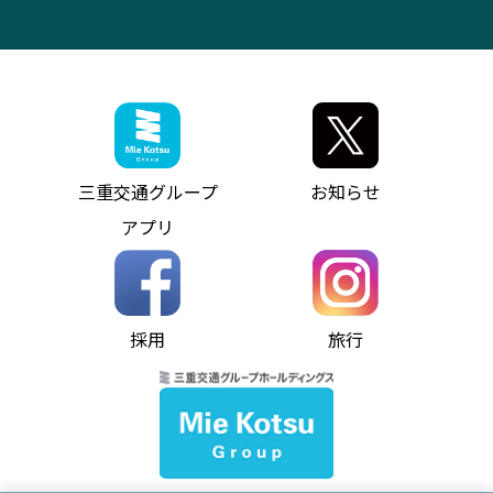
三重交通の取組み・CSR
VISON（ヴィソン）へのアクセス
異常事態発生時のお願い
観光コンサルティング
採用情報
神都ライナー
お客様駐車場のご案内
月極駐車場（津市内）
三重交通公式キャラクター
ミジュマルの電気バス
フリーWi-Fiサービスについて（高速バス）
ザ・バスコレクション三重交通バスセット
ファンコーナー
ミジュマルのラッピングバス（鈴鹿管内）
アイコンの説明
三重交通公式グッズ
お問い合わせ
参宮バス
インターネット予約
お知らせ・最新情報一覧
三重交通グループ
お知らせ
神都バス
よくあるご質問
ニュースリリース
アプリ
パールシャトル
お問い合わせ
お問い合わせ
バス情報の見える化
個人情報保護方針
コミュニティバス
ソーシャルメディア運用ポリシー
バス・タクシー交通広告
採用
旅行
ホームページのご利用にあたって
異常事態発生時のお願い
Notes for Using this Website
よくあるご質問
推奨環境
お問い合わせ
よくあるご質問