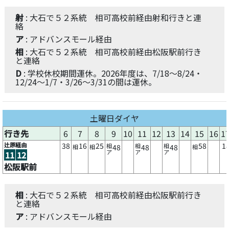
射
: 大石で５２系統 相可高校前経由射和行きと連
絡
ア
: アドバンスモール経由
相
: 大石で５２系統 相可高校前経由松阪駅前行き
と連絡
D
: 学校休校期間運休。2026年度は、7/18～8/24・
12/24～1/7・3/26～3/31の間は運休。
土曜日ダイヤ
行き先
6
7
8
9
10
11
12
13
14
15
16
1
辻原経由
38
16
25
58
1
相
相
相
48
48
48
相
相
相
ア
ア
ア
11
12
松阪駅前
相
: 大石で５２系統 相可高校前経由松阪駅前行き
と連絡
ア
: アドバンスモール経由