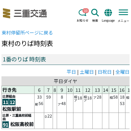
10
お知らせ
検索
Language
メニュー
東村
停留所ページに戻る
東村
のりば時刻表
1番のりば 時刻表
平日
|
土曜日
|
日祝日
|
全曜日
平日ダイヤ
行き先
6
7
8
9
10
11
12
13
14
15
16
1
辻原経由
33
59
8
28
58
18
相
相
18
18
ア
相
相
ア
ア
11
12
56
48
53
射
ア
松阪駅前
辻原・三重高校前経
22
D
由
松阪高校前
91