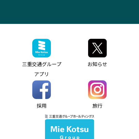
IR・決算情報
アンパンマンミュージアムバス
その他の高速バス
ITサービス（RPA業務自動化支援）
三重交通の取組み・CSR
VISON（ヴィソン）へのアクセス
異常事態発生時のお願い
観光コンサルティング
採用情報
神都ライナー
お客様駐車場のご案内
月極駐車場（津市内）
三重交通公式キャラクター
ミジュマルの電気バス
フリーWi-Fiサービスについて（高速バス）
ザ・バスコレクション三重交通バスセット
ファンコーナー
ミジュマルのラッピングバス（鈴鹿管内）
アイコンの説明
三重交通公式グッズ
お問い合わせ
参宮バス
インターネット予約
お知らせ・最新情報一覧
三重交通グループ
お知らせ
神都バス
よくあるご質問
ニュースリリース
アプリ
パールシャトル
お問い合わせ
お問い合わせ
バス情報の見える化
個人情報保護方針
コミュニティバス
ソーシャルメディア運用ポリシー
バス・タクシー交通広告
採用
旅行
ホームページのご利用にあたって
異常事態発生時のお願い
Notes for Using this Website
よくあるご質問
推奨環境
お問い合わせ