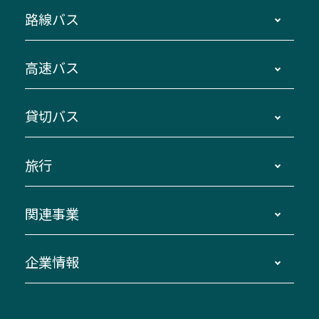
路線バス
時刻・運賃・停留所・路線図・冊子型時刻表
高速バス
主要停留所案内図・時刻表
地区別路線図
鳥羽・伊勢・県内各地 ～東京・埼玉
貸切バス
路線バスのご利用方法
南紀・VISON～横浜・東京・埼玉
運賃・乗車券・乗車券発売窓口
四日市～京都
観光バスの種類・設備
旅行
三重交通接近情報バスロケーションシステム
伊賀～名古屋
貸切バスのご利用について
ダイヤ改正情報
長島温泉～名古屋・栄
よくあるご質問
バスツアー・旅行
関連事業
迂回・休止について
南紀～VISON～名古屋
お問い合わせ
貸切バス団体旅行
臨時バスについて
湯の山温泉～名古屋
窓口案内
生命保険・損害保険
企業情報
伊勢二見鳥羽周遊バスCANばす
桑名・長島温泉・金城ふ頭駅～中部国際空港
美し国周遊ばす
自家用自動車車両運行管理
「みえブルーライン」（三重大学病院直通バ
（休止中）
よくあるご質問
大型自動車車検鈑金
会社情報
ス）
四日市～中部国際空港（休止中）
お問い合わせ
バス・タクシー交通広告