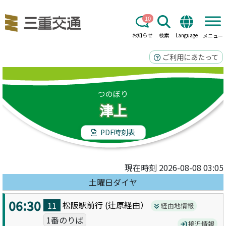
10
お知らせ
検索
Language
メニュー
ご利用にあたって
つのぼり
津上
PDF時刻表
現在時刻 2026-08-08 03:05
土曜日ダイヤ
06:30
松阪駅前
行 (
辻原
経由）
11
経由地情報
1番のりば
接近情報