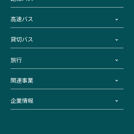
時刻・運賃・停留所・路線図・冊子型時刻表
高速バス
主要停留所案内図・時刻表
地区別路線図
鳥羽・伊勢・県内各地 ～東京・埼玉
貸切バス
路線バスのご利用方法
南紀・VISON～横浜・東京・埼玉
運賃・乗車券・乗車券発売窓口
四日市～京都
観光バスの種類・設備
旅行
三重交通接近情報バスロケーションシステム
伊賀～名古屋
貸切バスのご利用について
ダイヤ改正情報
長島温泉～名古屋・栄
よくあるご質問
バスツアー・旅行
関連事業
迂回・休止について
南紀～VISON～名古屋
お問い合わせ
貸切バス団体旅行
臨時バスについて
湯の山温泉～名古屋
窓口案内
生命保険・損害保険
企業情報
伊勢二見鳥羽周遊バスCANばす
桑名・長島温泉・金城ふ頭駅～中部国際空港
美し国周遊ばす
自家用自動車車両運行管理
「みえブルーライン」（三重大学病院直通バ
（休止中）
よくあるご質問
大型自動車車検鈑金
会社情報
ス）
四日市～中部国際空港（休止中）
お問い合わせ
バス・タクシー交通広告
IR・決算情報
アンパンマンミュージアムバス
その他の高速バス
ITサービス（RPA業務自動化支援）