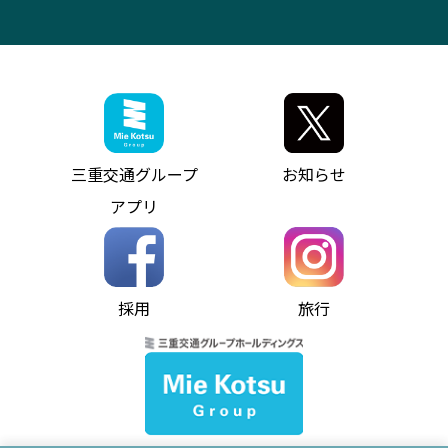
三重交通の取組み・CSR
VISON（ヴィソン）へのアクセス
異常事態発生時のお願い
観光コンサルティング
採用情報
神都ライナー
お客様駐車場のご案内
月極駐車場（津市内）
三重交通公式キャラクター
ミジュマルの電気バス
フリーWi-Fiサービスについて（高速バス）
ザ・バスコレクション三重交通バスセット
ファンコーナー
ミジュマルのラッピングバス（鈴鹿管内）
アイコンの説明
三重交通公式グッズ
お問い合わせ
参宮バス
インターネット予約
お知らせ・最新情報一覧
三重交通グループ
お知らせ
神都バス
よくあるご質問
ニュースリリース
アプリ
パールシャトル
お問い合わせ
お問い合わせ
バス情報の見える化
個人情報保護方針
コミュニティバス
ソーシャルメディア運用ポリシー
バス・タクシー交通広告
採用
旅行
ホームページのご利用にあたって
異常事態発生時のお願い
Notes for Using this Website
よくあるご質問
推奨環境
お問い合わせ
よくあるご質問