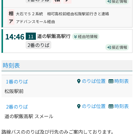
接近情報
相
大石で５２系統 相可高校前経由松阪駅前行きと連絡
ア
アドバンスモール経由
14:46
道の駅飯高駅
行
11
経由地情報
2番のりば
接近情報
時刻表
のりば位置
時刻表
1番のりば
松阪駅前
のりば位置
時刻表
2番のりば
道の駅飯高駅 スメール
路線バスののりば及び行先のみご案内しております。