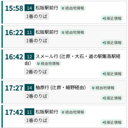
15:58
松阪駅前
行
14
経由地情報
1番のりば
接近情報
16:22
松阪駅前
行
11
経由地情報
1番のりば
接近情報
16:42
スメール
行 (
辻原・大石・道の駅飯高駅
経
12
由）
経由地情報
2番のりば
接近情報
17:27
柚原
行 (
辻原・細野
経由）
14
経由地情報
2番のりば
接近情報
17:42
松阪駅前
行
11
経由地情報
1番のりば
接近情報