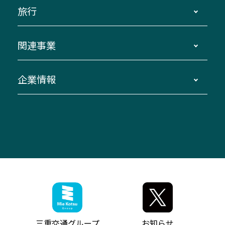
四日市～京都
観光バスの種類・設備
旅行
三重交通接近情報バスロケーションシステム
伊賀～名古屋
貸切バスのご利用について
ダイヤ改正情報
長島温泉～名古屋・栄
よくあるご質問
バスツアー・旅行
関連事業
迂回・休止について
南紀～VISON～名古屋
お問い合わせ
貸切バス団体旅行
臨時バスについて
湯の山温泉～名古屋
窓口案内
生命保険・損害保険
企業情報
伊勢二見鳥羽周遊バスCANばす
桑名・長島温泉・金城ふ頭駅～中部国際空港
美し国周遊ばす
自家用自動車車両運行管理
「みえブルーライン」（三重大学病院直通バ
（休止中）
よくあるご質問
大型自動車車検鈑金
会社情報
ス）
四日市～中部国際空港（休止中）
お問い合わせ
バス・タクシー交通広告
IR・決算情報
アンパンマンミュージアムバス
その他の高速バス
ITサービス（RPA業務自動化支援）
三重交通の取組み・CSR
VISON（ヴィソン）へのアクセス
異常事態発生時のお願い
観光コンサルティング
採用情報
神都ライナー
お客様駐車場のご案内
月極駐車場（津市内）
三重交通公式キャラクター
ミジュマルの電気バス
フリーWi-Fiサービスについて（高速バス）
ザ・バスコレクション三重交通バスセット
ファンコーナー
ミジュマルのラッピングバス（鈴鹿管内）
アイコンの説明
三重交通公式グッズ
お問い合わせ
参宮バス
インターネット予約
お知らせ・最新情報一覧
三重交通グループ
お知らせ
神都バス