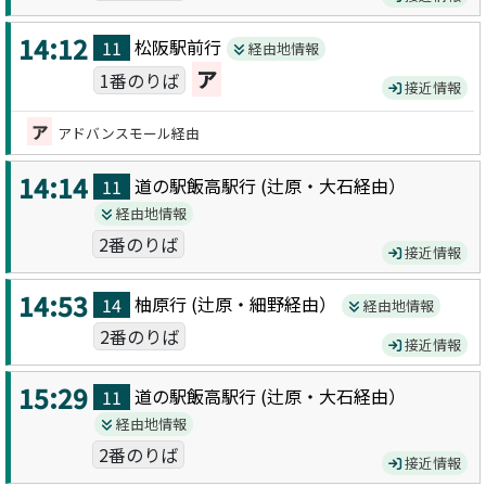
14:12
松阪駅前
行
11
経由地情報
ア
1番のりば
接近情報
ア
アドバンスモール経由
14:14
道の駅飯高駅
行 (
辻原・大石
経由）
11
経由地情報
2番のりば
接近情報
14:53
柚原
行 (
辻原・細野
経由）
14
経由地情報
2番のりば
接近情報
15:29
道の駅飯高駅
行 (
辻原・大石
経由）
11
経由地情報
2番のりば
接近情報