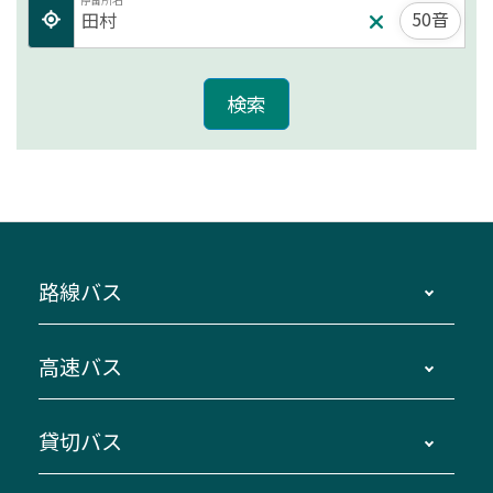
50音
路線バス
時刻・運賃・停留所・路線図・冊子型時刻表
高速バス
主要停留所案内図・時刻表
地区別路線図
鳥羽・伊勢・県内各地 ～東京・埼玉
貸切バス
路線バスのご利用方法
南紀・VISON～横浜・東京・埼玉
運賃・乗車券・乗車券発売窓口