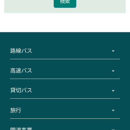
路線バス
時刻・運賃・停留所・路線図・冊子型時刻表
高速バス
主要停留所案内図・時刻表
地区別路線図
鳥羽・伊勢・県内各地 ～東京・埼玉
貸切バス
路線バスのご利用方法
南紀・VISON～横浜・東京・埼玉
運賃・乗車券・乗車券発売窓口
四日市～京都
観光バスの種類・設備
旅行
三重交通接近情報バスロケーションシステム
伊賀～名古屋
貸切バスのご利用について
ダイヤ改正情報
長島温泉～名古屋・栄
よくあるご質問
バスツアー・旅行
関連事業