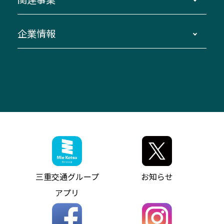
迂回・休止について
南紀～VISON～名古屋
お問い合わせ
貸切バス団体旅行
臨時バスについて
湯の山温泉～名古屋
窓口案内
生命保険・損害保険
企業情報
伊勢二見鳥羽周遊バスCANばす
桑名・長島温泉・金城ふ頭駅～中部国際空港
美し国周遊ばす
自家用自動車車両運行管理
「みえブルーライン」（三重大学病院直通バ
（休止中）
よくあるご質問
大型自動車車検鈑金
会社情報
ス）
四日市～中部国際空港（休止中）
お問い合わせ
バス・タクシー交通広告
IR・決算情報
アンパンマンミュージアムバス
その他の高速バス
ITサービス（RPA業務自動化支援）
三重交通の取組み・CSR
VISON（ヴィソン）へのアクセス
異常事態発生時のお願い
観光コンサルティング
採用情報
神都ライナー
お客様駐車場のご案内
月極駐車場（津市内）
三重交通公式キャラクター
ミジュマルの電気バス
フリーWi-Fiサービスについて（高速バス）
ザ・バスコレクション三重交通バスセット
ファンコーナー
ミジュマルのラッピングバス（鈴鹿管内）
アイコンの説明
三重交通公式グッズ
お問い合わせ
参宮バス
インターネット予約
お知らせ・最新情報一覧
三重交通グループ
お知らせ
神都バス
よくあるご質問
ニュースリリース
アプリ
パールシャトル
お問い合わせ
お問い合わせ
バス情報の見える化
個人情報保護方針