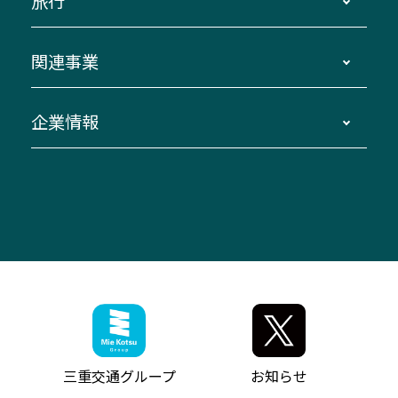
旅行
三重交通接近情報バスロケーションシステム
伊賀～名古屋
貸切バスのご利用について
ダイヤ改正情報
長島温泉～名古屋・栄
よくあるご質問
バスツアー・旅行
関連事業
迂回・休止について
南紀～VISON～名古屋
お問い合わせ
貸切バス団体旅行
臨時バスについて
湯の山温泉～名古屋
窓口案内
生命保険・損害保険
企業情報
伊勢二見鳥羽周遊バスCANばす
桑名・長島温泉・金城ふ頭駅～中部国際空港
美し国周遊ばす
自家用自動車車両運行管理
「みえブルーライン」（三重大学病院直通バ
（休止中）
よくあるご質問
大型自動車車検鈑金
会社情報
ス）
四日市～中部国際空港（休止中）
お問い合わせ
バス・タクシー交通広告
IR・決算情報
アンパンマンミュージアムバス
その他の高速バス
ITサービス（RPA業務自動化支援）
三重交通の取組み・CSR
VISON（ヴィソン）へのアクセス
異常事態発生時のお願い
観光コンサルティング
採用情報
神都ライナー
お客様駐車場のご案内
月極駐車場（津市内）
三重交通公式キャラクター
ミジュマルの電気バス
フリーWi-Fiサービスについて（高速バス）
ザ・バスコレクション三重交通バスセット
ファンコーナー
ミジュマルのラッピングバス（鈴鹿管内）
アイコンの説明
三重交通公式グッズ
お問い合わせ
参宮バス
インターネット予約
お知らせ・最新情報一覧
三重交通グループ
お知らせ
神都バス
よくあるご質問
ニュースリリース