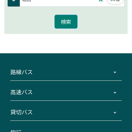
路線バス
時刻・運賃・停留所・路線図・冊子型時刻表
高速バス
主要停留所案内図・時刻表
地区別路線図
鳥羽・伊勢・県内各地 ～東京・埼玉
貸切バス
路線バスのご利用方法
南紀・VISON～横浜・東京・埼玉
運賃・乗車券・乗車券発売窓口
四日市～京都
観光バスの種類・設備