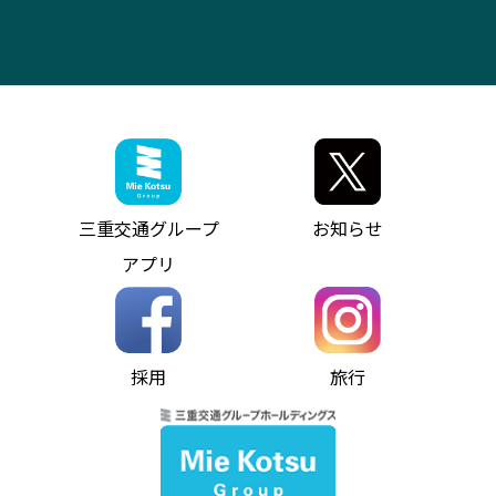
IR・決算情報
アンパンマンミュージアムバス
その他の高速バス
ITサービス（RPA業務自動化支援）
三重交通の取組み・CSR
VISON（ヴィソン）へのアクセス
異常事態発生時のお願い
観光コンサルティング
採用情報
神都ライナー
お客様駐車場のご案内
月極駐車場（津市内）
三重交通公式キャラクター
ミジュマルの電気バス
フリーWi-Fiサービスについて（高速バス）
ザ・バスコレクション三重交通バスセット
ファンコーナー
ミジュマルのラッピングバス（鈴鹿管内）
アイコンの説明
三重交通公式グッズ
お問い合わせ
参宮バス
インターネット予約
お知らせ・最新情報一覧
三重交通グループ
お知らせ
神都バス
よくあるご質問
ニュースリリース
アプリ
パールシャトル
お問い合わせ
お問い合わせ
バス情報の見える化
個人情報保護方針
コミュニティバス
ソーシャルメディア運用ポリシー
バス・タクシー交通広告
採用
旅行
ホームページのご利用にあたって
異常事態発生時のお願い
Notes for Using this Website
よくあるご質問
推奨環境
お問い合わせ