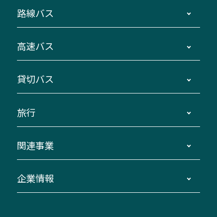
路線バス
時刻・運賃・停留所・路線図・冊子型時刻表
高速バス
主要停留所案内図・時刻表
地区別路線図
鳥羽・伊勢・県内各地 ～東京・埼玉
貸切バス
路線バスのご利用方法
南紀・VISON～横浜・東京・埼玉
運賃・乗車券・乗車券発売窓口
四日市～京都
観光バスの種類・設備
旅行
三重交通接近情報バスロケーションシステム
伊賀～名古屋
貸切バスのご利用について
ダイヤ改正情報
長島温泉～名古屋・栄
よくあるご質問
バスツアー・旅行
関連事業
迂回・休止について
南紀～VISON～名古屋
お問い合わせ
貸切バス団体旅行
臨時バスについて
湯の山温泉～名古屋
窓口案内
生命保険・損害保険
企業情報
伊勢二見鳥羽周遊バスCANばす
桑名・長島温泉・金城ふ頭駅～中部国際空港
美し国周遊ばす
自家用自動車車両運行管理
「みえブルーライン」（三重大学病院直通バ
（休止中）
よくあるご質問
大型自動車車検鈑金
会社情報
ス）
四日市～中部国際空港（休止中）
お問い合わせ
バス・タクシー交通広告