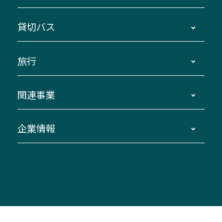
主要停留所案内図・時刻表
地区別路線図
鳥羽・伊勢・県内各地 ～東京・埼玉
貸切バス
路線バスのご利用方法
南紀・VISON～横浜・東京・埼玉
運賃・乗車券・乗車券発売窓口
四日市～京都
観光バスの種類・設備
旅行
三重交通接近情報バスロケーションシステム
伊賀～名古屋
貸切バスのご利用について
ダイヤ改正情報
長島温泉～名古屋・栄
よくあるご質問
バスツアー・旅行
関連事業
迂回・休止について
南紀～VISON～名古屋
お問い合わせ
貸切バス団体旅行
臨時バスについて
湯の山温泉～名古屋
窓口案内
生命保険・損害保険
企業情報
伊勢二見鳥羽周遊バスCANばす
桑名・長島温泉・金城ふ頭駅～中部国際空港
美し国周遊ばす
自家用自動車車両運行管理
「みえブルーライン」（三重大学病院直通バ
（休止中）
よくあるご質問
大型自動車車検鈑金
会社情報
ス）
四日市～中部国際空港（休止中）
お問い合わせ
バス・タクシー交通広告
IR・決算情報
アンパンマンミュージアムバス
その他の高速バス
ITサービス（RPA業務自動化支援）
三重交通の取組み・CSR
VISON（ヴィソン）へのアクセス
異常事態発生時のお願い
観光コンサルティング
採用情報
神都ライナー
お客様駐車場のご案内
月極駐車場（津市内）
三重交通公式キャラクター