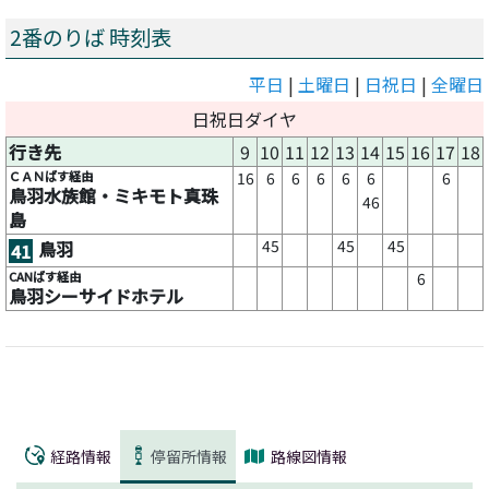
2番のりば 時刻表
平日
|
土曜日
|
日祝日
|
全曜日
日祝日ダイヤ
行き先
9
10
11
12
13
14
15
16
17
18
ＣＡＮばす経由
16
6
6
6
6
6
6
鳥羽水族館・ミキモト真珠
46
島
45
45
45
鳥羽
41
CANばす経由
6
鳥羽シーサイドホテル
経路情報
停留所情報
路線図情報