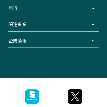
運賃・乗車券・乗車券発売窓口
四日市～京都
観光バスの種類・設備
旅行
三重交通接近情報バスロケーションシステム
伊賀～名古屋
貸切バスのご利用について
ダイヤ改正情報
長島温泉～名古屋・栄
よくあるご質問
バスツアー・旅行
関連事業
迂回・休止について
南紀～VISON～名古屋
お問い合わせ
貸切バス団体旅行
臨時バスについて
湯の山温泉～名古屋
窓口案内
生命保険・損害保険
企業情報
伊勢二見鳥羽周遊バスCANばす
桑名・長島温泉・金城ふ頭駅～中部国際空港
美し国周遊ばす
自家用自動車車両運行管理
「みえブルーライン」（三重大学病院直通バ
（休止中）
よくあるご質問
大型自動車車検鈑金
会社情報
ス）
四日市～中部国際空港（休止中）
お問い合わせ
バス・タクシー交通広告
IR・決算情報
アンパンマンミュージアムバス
その他の高速バス
ITサービス（RPA業務自動化支援）
三重交通の取組み・CSR
VISON（ヴィソン）へのアクセス
異常事態発生時のお願い
観光コンサルティング
採用情報
神都ライナー
お客様駐車場のご案内
月極駐車場（津市内）
三重交通公式キャラクター
ミジュマルの電気バス
フリーWi-Fiサービスについて（高速バス）
ザ・バスコレクション三重交通バスセット
ファンコーナー
ミジュマルのラッピングバス（鈴鹿管内）
アイコンの説明
三重交通公式グッズ
お問い合わせ
参宮バス
インターネット予約
お知らせ・最新情報一覧