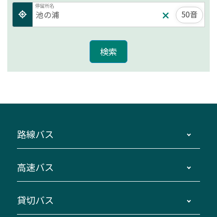
停留所名
50音
路線バス
時刻・運賃・停留所・路線図・冊子型時刻表
高速バス
主要停留所案内図・時刻表
地区別路線図
鳥羽・伊勢・県内各地 ～東京・埼玉
貸切バス
路線バスのご利用方法
南紀・VISON～横浜・東京・埼玉