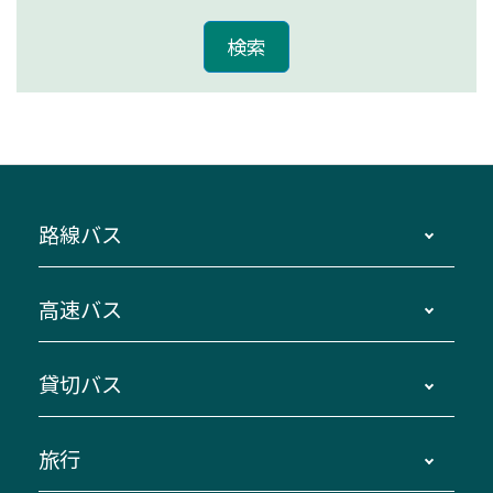
路線バス
時刻・運賃・停留所・路線図・冊子型時刻表
高速バス
主要停留所案内図・時刻表
地区別路線図
鳥羽・伊勢・県内各地 ～東京・埼玉
貸切バス
路線バスのご利用方法
南紀・VISON～横浜・東京・埼玉
運賃・乗車券・乗車券発売窓口
四日市～京都
観光バスの種類・設備
旅行
三重交通接近情報バスロケーションシステム
伊賀～名古屋
貸切バスのご利用について