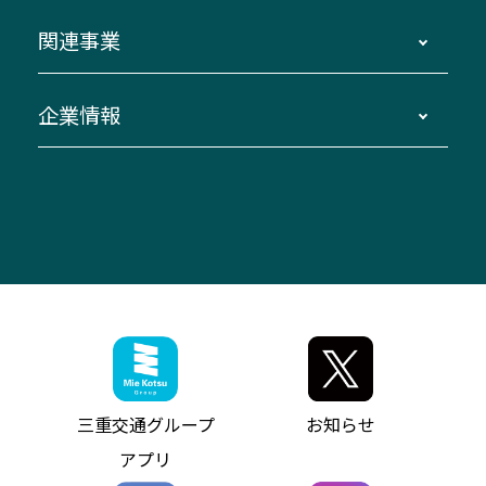
ダイヤ改正情報
長島温泉～名古屋・栄
よくあるご質問
バスツアー・旅行
関連事業
迂回・休止について
南紀～VISON～名古屋
お問い合わせ
貸切バス団体旅行
臨時バスについて
湯の山温泉～名古屋
窓口案内
生命保険・損害保険
企業情報
伊勢二見鳥羽周遊バスCANばす
桑名・長島温泉・金城ふ頭駅～中部国際空港
美し国周遊ばす
自家用自動車車両運行管理
「みえブルーライン」（三重大学病院直通バ
（休止中）
よくあるご質問
大型自動車車検鈑金
会社情報
ス）
四日市～中部国際空港（休止中）
お問い合わせ
バス・タクシー交通広告
IR・決算情報
アンパンマンミュージアムバス
その他の高速バス
ITサービス（RPA業務自動化支援）
三重交通の取組み・CSR
VISON（ヴィソン）へのアクセス
異常事態発生時のお願い
観光コンサルティング
採用情報
神都ライナー
お客様駐車場のご案内
月極駐車場（津市内）
三重交通公式キャラクター
ミジュマルの電気バス
フリーWi-Fiサービスについて（高速バス）
ザ・バスコレクション三重交通バスセット
ファンコーナー
ミジュマルのラッピングバス（鈴鹿管内）
アイコンの説明
三重交通公式グッズ
お問い合わせ
参宮バス
インターネット予約
お知らせ・最新情報一覧
三重交通グループ
お知らせ
神都バス
よくあるご質問
ニュースリリース
アプリ
パールシャトル
お問い合わせ
お問い合わせ