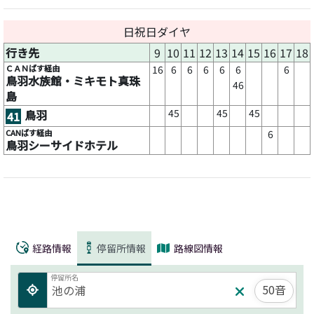
日祝日ダイヤ
行き先
9
10
11
12
13
14
15
16
17
18
ＣＡＮばす経由
16
6
6
6
6
6
6
鳥羽水族館・ミキモト真珠
46
島
45
45
45
鳥羽
41
CANばす経由
6
鳥羽シーサイドホテル
経路情報
停留所情報
路線図情報
停留所名
50音