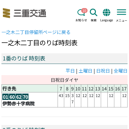
10
お知らせ
検索
Language
メニュー
一之木二丁目
停留所ページに戻る
一之木二丁目
のりば時刻表
1番のりば 時刻表
平日
|
土曜日
|
日祝日
|
全曜日
日祝日ダイヤ
行き先
7
8
9
10
11
12
13
14
15
16
17
43
15
3
12
12
12
12
12
12
01
60
62
70
7
伊勢赤十字病院