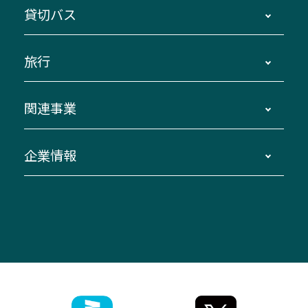
鳥羽・伊勢・県内各地 ～東京・埼玉
貸切バス
路線バスのご利用方法
南紀・VISON～横浜・東京・埼玉
運賃・乗車券・乗車券発売窓口
四日市～京都
観光バスの種類・設備
旅行
三重交通接近情報バスロケーションシステム
伊賀～名古屋
貸切バスのご利用について
ダイヤ改正情報
長島温泉～名古屋・栄
よくあるご質問
バスツアー・旅行
関連事業
迂回・休止について
南紀～VISON～名古屋
お問い合わせ
貸切バス団体旅行
臨時バスについて
湯の山温泉～名古屋
窓口案内
生命保険・損害保険
企業情報
伊勢二見鳥羽周遊バスCANばす
桑名・長島温泉・金城ふ頭駅～中部国際空港
美し国周遊ばす
自家用自動車車両運行管理
「みえブルーライン」（三重大学病院直通バ
（休止中）
よくあるご質問
大型自動車車検鈑金
会社情報
ス）
四日市～中部国際空港（休止中）
お問い合わせ
バス・タクシー交通広告
IR・決算情報
アンパンマンミュージアムバス
その他の高速バス
ITサービス（RPA業務自動化支援）
三重交通の取組み・CSR
VISON（ヴィソン）へのアクセス
異常事態発生時のお願い
観光コンサルティング
採用情報
神都ライナー
お客様駐車場のご案内
月極駐車場（津市内）
三重交通公式キャラクター
ミジュマルの電気バス
フリーWi-Fiサービスについて（高速バス）
ザ・バスコレクション三重交通バスセット
ファンコーナー
ミジュマルのラッピングバス（鈴鹿管内）