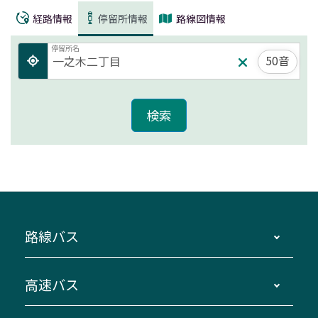
経路情報
停留所情報
路線図情報
停留所名
50音
路線バス
時刻・運賃・停留所・路線図・冊子型時刻表
高速バス
主要停留所案内図・時刻表
地区別路線図