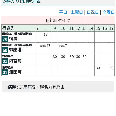
2番のりば 時刻表
平日
|
土曜日
|
日祝日
|
全曜日
日祝日ダイヤ
行き先
7
8
9
10
11
12
13
14
15
16
17
磯部BC・鵜方駅前経由
18
宿浦
70
磯部BC・鵜方駅前経由
47
7
病畔
病畔
御座港
60
古市経由
30
30
30
30
30
内宮前
01
古市経由
30
30
浦田町
01
病畔
: 志摩病院・畔名丸岡経由