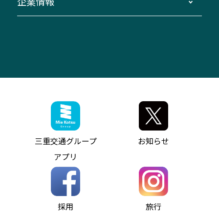
企業情報
伊勢二見鳥羽周遊バスCANばす
桑名・長島温泉・金城ふ頭駅～中部国際空港
美し国周遊ばす
自家用自動車車両運行管理
「みえブルーライン」（三重大学病院直通バ
（休止中）
よくあるご質問
大型自動車車検鈑金
会社情報
ス）
四日市～中部国際空港（休止中）
お問い合わせ
バス・タクシー交通広告
IR・決算情報
アンパンマンミュージアムバス
その他の高速バス
ITサービス（RPA業務自動化支援）
三重交通の取組み・CSR
VISON（ヴィソン）へのアクセス
異常事態発生時のお願い
観光コンサルティング
採用情報
神都ライナー
お客様駐車場のご案内
月極駐車場（津市内）
三重交通公式キャラクター
ミジュマルの電気バス
フリーWi-Fiサービスについて（高速バス）
ザ・バスコレクション三重交通バスセット
ファンコーナー
ミジュマルのラッピングバス（鈴鹿管内）
アイコンの説明
三重交通公式グッズ
お問い合わせ
参宮バス
インターネット予約
お知らせ・最新情報一覧
三重交通グループ
お知らせ
神都バス
よくあるご質問
ニュースリリース
アプリ
パールシャトル
お問い合わせ
お問い合わせ
バス情報の見える化
個人情報保護方針
コミュニティバス
ソーシャルメディア運用ポリシー
バス・タクシー交通広告
採用
旅行
ホームページのご利用にあたって