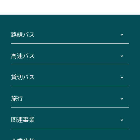
路線バス
時刻・運賃・停留所・路線図・冊子型時刻表
高速バス
主要停留所案内図・時刻表
地区別路線図
鳥羽・伊勢・県内各地 ～東京・埼玉
貸切バス
路線バスのご利用方法
南紀・VISON～横浜・東京・埼玉
運賃・乗車券・乗車券発売窓口
四日市～京都
観光バスの種類・設備
旅行
三重交通接近情報バスロケーションシステム
伊賀～名古屋
貸切バスのご利用について
ダイヤ改正情報
長島温泉～名古屋・栄
よくあるご質問
バスツアー・旅行
関連事業
迂回・休止について
南紀～VISON～名古屋
お問い合わせ
貸切バス団体旅行
臨時バスについて
湯の山温泉～名古屋
窓口案内
生命保険・損害保険