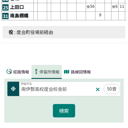
56
6
11
上田口
25
役
役
8
南島棚橋
31
役
: 度会町役場前経由
経路情報
停留所情報
路線図情報
停留所名
50音