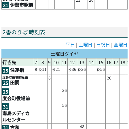
伊勢市駅前
31
2番のりば 時刻表
平日
|
土曜日
|
日祝日
|
全曜日
土曜日ダイヤ
行き先
7
8
9
10
11
12
13
14
15
16
17
18
9
11
21
36
36
56
注連指
25
役
役
役
役
役
度会町役場前経由
6
26
田間
25
36
25
度会町役場前
56
31
南島メディカ
ルセンター
48
古和
31