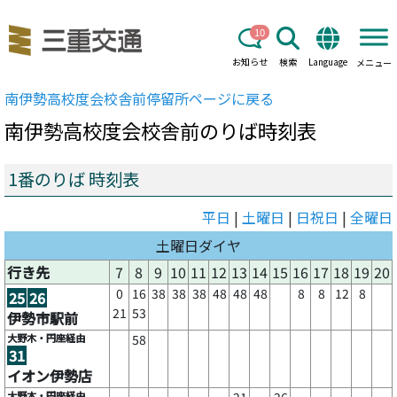
10
お知らせ
検索
Language
メニュー
南伊勢高校度会校舎前
停留所ページに戻る
南伊勢高校度会校舎前
のりば時刻表
1番のりば 時刻表
平日
|
土曜日
|
日祝日
|
全曜日
土曜日ダイヤ
行き先
7
8
9
10
11
12
13
14
15
16
17
18
19
20
0
16
38
38
38
48
48
48
8
8
12
8
25
26
21
53
伊勢市駅前
大野木・円座経由
58
31
イオン伊勢店
大野木・円座経由
21
26