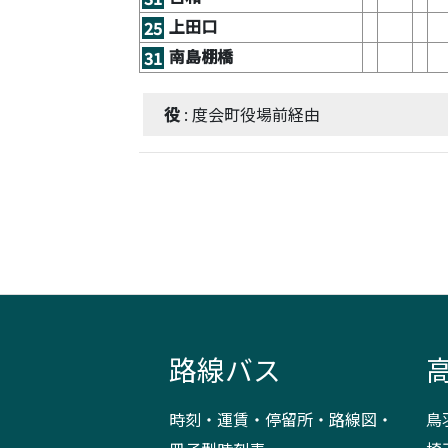
上田口
25
南島棚橋
31
役
: 度会町役場前経由
路線バス
時刻・運賃・停留所・路線図・
鳥