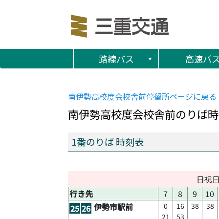
路線バス
高速バ
南伊勢高校度会校舎前
停留所ページに戻る
南伊勢高校度会校舎前
のりば時
1番のりば 時刻表
日祝
行き先
7
8
9
10
0
16
38
38
伊勢市駅前
25
26
21
53