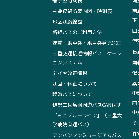
冊子型時刻表
埼
主要停留所案内図・時刻表
南
玉
地区別路線図
四
路線バスのご利用方法
伊
運賃・乗車券・乗車券発売窓口
長
三重交通接近情報バスロケーシ
ョンシステム
南
ダイヤ改正情報
湯
迂回・休止について
桑
中
臨時バスについて
四
伊勢二見鳥羽周遊バスCANばす
中
「みえブルーライン」（三重大
そ
学病院直通バス）
異
アンパンマンミュージアムバス