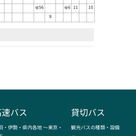
56
6
11
10
役
役
8
高速バス
貸切バス
羽・伊勢・県内各地 ～東京・
観光バスの種類・設備