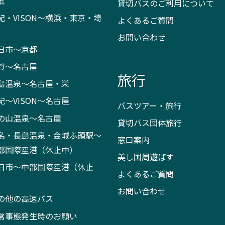
玉
貸切バスのご利用について
紀・VISON～横浜・東京・埼
よくあるご質問
お問い合わせ
日市～京都
賀～名古屋
旅行
島温泉～名古屋・栄
紀～VISON～名古屋
バスツアー・旅行
の山温泉～名古屋
貸切バス団体旅行
名・長島温泉・金城ふ頭駅～
窓口案内
部国際空港（休止中）
美し国周遊ばす
日市～中部国際空港（休止
よくあるご質問
）
お問い合わせ
の他の高速バス
常事態発生時のお願い