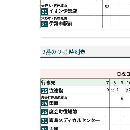
大野木・円座経由
58
イオン伊勢店
31
大野木・円座経由
伊勢市駅前
31
2番のりば 時刻表
日祝
行き先
7
8
9
1
9
11
注連指
25
役
役
度会町役場前経由
6
田間
25
度会町役場前
25
南島メディカルセンター
31
古和
31